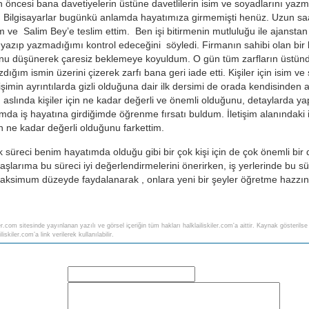
 öncesi bana davetiyelerin üstüne davetlilerin isim ve soyadlarını yazma
Bilgisayarlar bugünkü anlamda hayatımıza girmemişti henüz. Uzun saatl
dım ve Salim Bey’e teslim ettim. Ben işi bitirmenin mutluluğu ile ajans
yazıp yazmadığımı kontrol edeceğini söyledi. Firmanın sahibi olan bir k
nu düşünerek çaresiz beklemeye koyuldum. O gün tüm zarfların üstündeki
zdığım ismin üzerini çizerek zarfı bana geri iade etti. Kişiler için isim
işimin ayrıntılarda gizli olduğuna dair ilk dersimi de orada kendisinden
 aslında kişiler için ne kadar değerli ve önemli olduğunu, detaylarda yap
da iş hayatına girdiğimde öğrenme fırsatı buldum. İletişim alanındaki 
rin ne kadar değerli olduğunu farkettim.
ik süreci benim hayatımda olduğu gibi bir çok kişi için de çok önemli bir 
aşlarıma bu süreci iyi değerlendirmelerini önerirken, iş yerlerinde bu
aksimum düzeyde faydalanarak , onlara yeni bir şeyler öğretme hazzını 
ler.com sitesinde yayınlanan yazılı ve görsel içeriğin tüm hakları halklailiskiler.com'a aittir. Kaynak gösteri
liskiler.com’a link verilerek kullanılabilir.