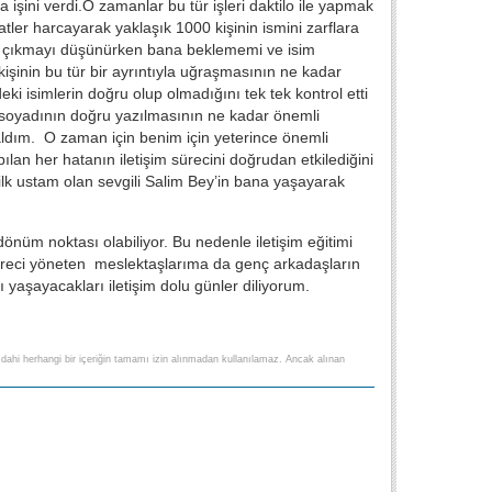
 işini verdi.O zamanlar bu tür işleri daktilo ile yapmak
er harcayarak yaklaşık 1000 kişinin ismini zarflara
tan çıkmayı düşünürken bana beklememi ve isim
işinin bu tür bir ayrıntıyla uğraşmasının ne kadar
 isimlerin doğru olup olmadığını tek tek kontrol etti
 ve soyadının doğru yazılmasının ne kadar önemli
 aldım. O zaman için benim için yeterince önemli
ılan her hatanın iletişim sürecini doğrudan etkilediğini
ilk ustam olan sevgili Salim Bey’in bana yaşayarak
dönüm noktası olabiliyor. Bu nedenle iletişim eğitimi
 süreci yöneten meslektaşlarıma da genç arkadaşların
yaşayacakları iletişim dolu günler diliyorum.
lse dahi herhangi bir içeriğin tamamı izin alınmadan kullanılamaz. Ancak alınan