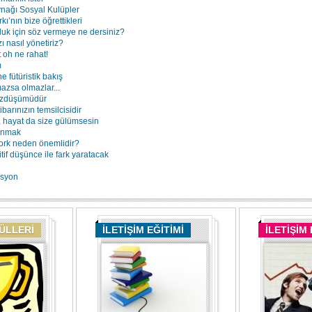
nağı Sosyal Kulüpler
ı’nın bize öğrettikleri
uk için söz vermeye ne dersiniz?
zı nasıl yönetiriz?
 oh ne rahat!
m
e fütüristik bakış
mazsa olmazlar...
 izdüşümüdür
ibarınızın temsilcisidir
, hayat da size gülümsesin
unmak
work neden önemlidir?
zitif düşünce ile fark yaratacak
asyon
DÜLLERİ
İLETİŞİM EĞİTİMİ
İLETİŞİM