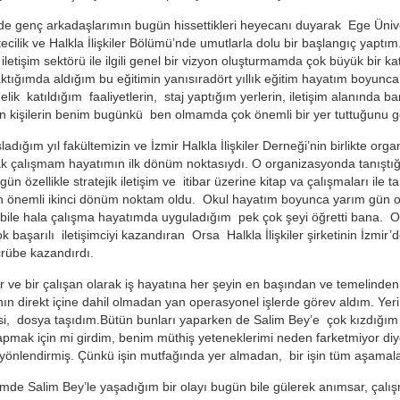
de genç arkadaşlarımın bugün hissettikleri heyecanı duyarak Ege Üniver
cilik ve Halkla İlişkiler Bölümü’nde umutlarla dolu bir başlangıç yapt
 iletişim sektörü ile ilgili genel bir vizyon oluşturmamda çok büyük bir k
ktığımda aldığım bu eğitimin yanısıradört yıllık eğitim hayatım boyunc
elik katıldığım faaliyetlerin, staj yaptığım yerlerin, iletişim alanında ba
pan kişilerin benim bugünkü ben olmamda çok önemli bir yer tuttuğunu
şladığım yıl fakültemizin ve İzmir Halkla İlişkiler Derneği’nin birlikte or
ak çalışmam hayatımın ilk dönüm noktasıydı. O organizasyonda tanıştığı
ün özellikle stratejik iletişim ve itibar üzerine kitap va çalışmaları il
önemli ikinci dönüm noktam oldu. Okul hayatım boyunca yarım gün ok
ile hala çalışma hayatımda uyguladığım pek çok şeyi öğretti bana. Okul
k başarılı iletişimciyi kazandıran Orsa Halkla İlişkiler şirketinin İzmi
crübe kazandırdı.
er ve bir çalışan olarak iş hayatına her şeyin en başından ve temelind
ının direkt içine dahil olmadan yan operasyonel işlerde görev aldım. Yeri 
si, dosya taşıdım.Bütün bunları yaparken de Salim Bey’e çok kızdığım
apmak için mi girdim, benim müthiş yeteneklerimi neden farketmiyor diy
yönlendirmiş. Çünkü işin mutfağında yer almadan, bir işin tüm aşam
mde Salim Bey’le yaşadığım bir olayı bugün bile gülerek anımsar, çalış