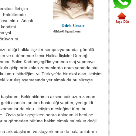
sitesi İletişim
ım. Fakültemde
atkısı oldu. Ancak
Dilek Cesur
a kendimi
dilekc69@gmail.com
na yol
 görüyorum.
ganize ettiği halkla ilişkiler sempozyumunda gönüllü
m ve o dönemde İzmir Halkla İlişkiler Derneği
e tanınan Salim Kadıbeşegil’lin yanında staj yapmaya
ula gidip arta kalan zamanlarda onun yanında staj
umu bitirdiğim yıl Türkiye’de bir ekol olan, iletişim
r’deki kuruluş aşamasında yer almak da bu süreçte
en başladım. Beklentilerimin aksine çok uzun zaman
geldi ajansta tanıtım hostesliği yaptım, yeri geldi
 zamanlar da oldu. İletişim mesleğine tüm bu
e. Oysa yıllar geçtikten sonra anladım ki beni ne
alarını görmeden bütüne hakim olmak mümkün değil.
ma arkadaşlarım ve stajyerlerime de hala anlatırım.