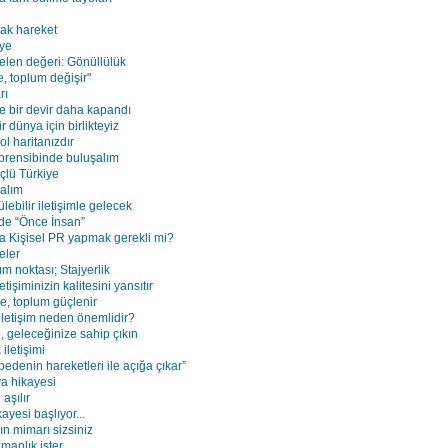
tak hareket
aye
elen değeri: Gönüllülük
e, toplum değişir"
rı
de bir devir daha kapandı
r dünya için birlikteyiz
l haritanızdır
prensibinde buluşalım
çlü Türkiye
şalım
ebilir iletişimle gelecek
de “Önce İnsan”
 Kişisel PR yapmak gerekli mi?
eler
m noktası; Stajyerlik
etişiminizin kalitesini yansıtır
e, toplum güçlenir
 iletişim neden önemlidir?
, geleceğinize sahip çıkın
 iletişimi
edenin hareketleri ile açığa çıkar”
a hikayesi
 aşılır
kayesi başlıyor...
zın mimarı sizsiniz
zmanlık ister