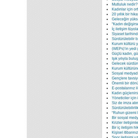
Mutluluk nedir?
Kadınlar için or
20 yıllık bir hik
Geleceğin yüks
"Kadın değişirs
İç iletişim tüyola
Siyaset tarihin
Sürdürülebilir bi
Kurum kültürü yo
(WEPs)’in yedi 
Güçlü kadın, gü
Işık yılıyla bulu
Gelecek sürdürül
Kurum kültürün
Sosyal medyada
Gençlere tavsiy
Önemli bir dönü
E-postalarınız il
Kadın güçlenirs
Yöneticiler için
Siz de imza atın
Sürdürülebilirlik
“Ruhun gizemi b
Bir sosyal medy
Krizler iletişimle
Bir iç iletişim hi
Kişisel itibarını
Spor iletişimi u