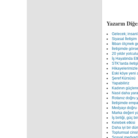
Yazarın Diğe
Gelecek; insanla
Siyasal İletişim
İtibarı ölçmek 
İletişimde görse
20 yıldır yolcul
İş Hayatında Etk
STK’larda iletiş
Hikayelerimizle
Eski köye yeni a
Şeref Kürsüsü
Yapabiliriz
Kadının güçlenm
Nasıl daha yarat
Rotanız doğru 
İletişimde empa
Medyayı doğru 
Marka değeri y
İş birliği, güç b
Kelebek etkisi
Daha iyi bir dü
Toplumsal cinsiye
Sosyal medyada 