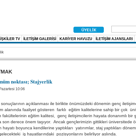
İŞKİLER TV
İLETİŞİM GALERİSİ
KARİYER HAVUZU
İLETİŞİM AJANSLARI
lik
TMAK
nüm noktası; Stajyerlik
Pazartesi 10:06
 sonuçlarının açıklanması ile birlikte önümüzdeki dönemin genç iletişimcil
im alanında faaliyet gösteren farklı eğitim kalitelerine sahip bir çok üni
 fakültelerinin eğitim kalitesi, genç iletişimcilerin hayata donanımlı bir 
son derece önem taşıyor. Ancak gençlerimizin gittikleri üniversitede ö
 hayatı boyunca kendilerine yaptıkları yatırımlar, staj yaptıkları dönemd
lecekteki iş hayatlarındaki pozisyonlarını belirliyor aslında.