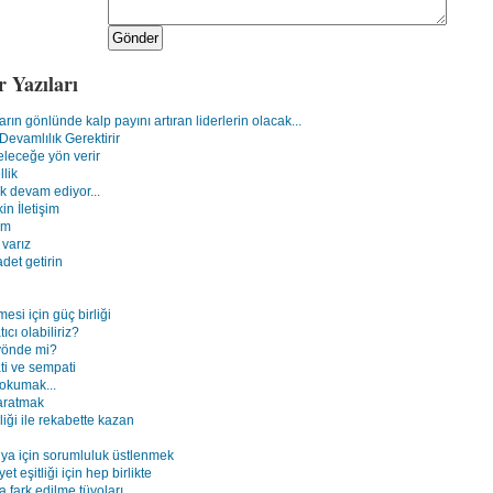
r Yazıları
rın gönlünde kalp payını artıran liderlerin olacak...
 Devamlılık Gerektirir
geleceğe yön verir
llik
uk devam ediyor...
in İletişim
im
 varız
det getirin
esi için güç birliği
ıcı olabiliriz?
yönde mi?
ti ve sempati
okumak...
aratmak
irliği ile rekabette kazan
nya için sorumluluk üstlenmek
t eşitliği için hep birlikte
fark edilme tüyoları