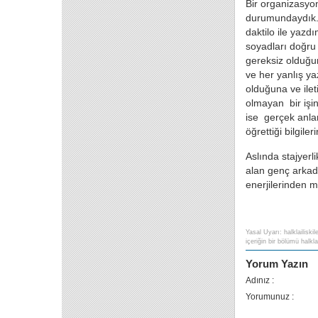
Bir organizasyon
durumundaydık. 
daktilo ile yaz
soyadları doğru 
gereksiz olduğu
ve her yanlış ya
olduğuna ve ilet
olmayan bir işin
ise gerçek anlam
öğrettiği bilgile
Aslında stajyerl
alan genç arkad
enerjilerinden m
Yasal Uyarı: halklailiski
içeriğin bir bölümü halklai
Yorum Yazın
Adınız :
Yorumunuz :