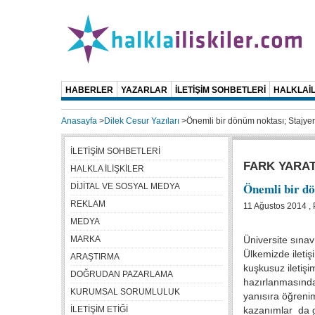
HABERLER
YAZARLAR
İLETİŞİM SOHBETLERİ
HALKLAİL
Anasayfa
>
Dilek Cesur Yazıları
>
Önemli bir dönüm noktası; Stajyer
İLETİŞİM SOHBETLERİ
FARK YARA
HALKLA İLİŞKİLER
Önemli bir dö
DİJİTAL VE SOSYAL MEDYA
REKLAM
11 Ağustos 2014 , 
MEDYA
MARKA
Üniversite sınav
Ülkemizde iletiş
ARAŞTIRMA
kuşkusuz iletişim
DOĞRUDAN PAZARLAMA
hazırlanmasında 
KURUMSAL SORUMLULUK
yanısıra öğrenim
İLETİŞİM ETİĞİ
kazanımlar da ge