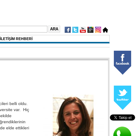
İLETİŞİM REHBERİ
eri belli oldu.
versite var. Hiç
şekilde
ğrendiklerinin
e elde ettikleri