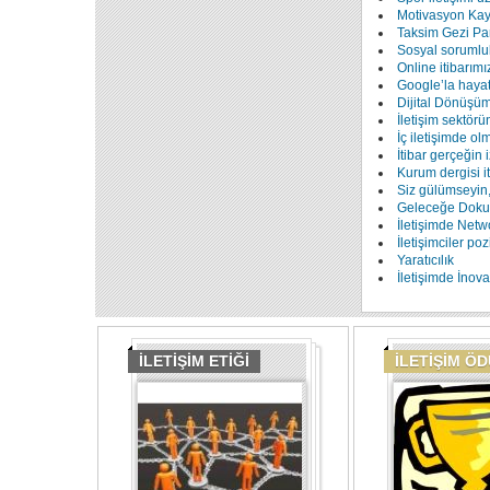
Motivasyon Kay
Taksim Gezi Park
Sosyal sorumlul
Online itibarımı
Google’la hayat
Dijital Dönüşü
İletişim sektörün
İç iletişimde ol
İtibar gerçeğin
Kurum dergisi it
Siz gülümseyin
Geleceğe Dok
İletişimde Net
İletişimciler po
Yaratıcılık
İletişimde İnov
İLETİŞİM ETİĞİ
İLETİŞİM Ö