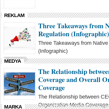
REKLAM
Three Takeaways from N
Regulation (Infographic)
Three Takeaways from Native 
(Infographic)
DEVAMINI OKU...
MEDYA
The Relationship betw
Coverage and Overall O
Coverage
The Relationship between CE
Organization Media Coverage
MARKA