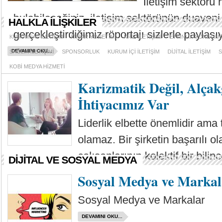
İletişim sektörü
bulabileceğiniz, iletişim sektörünün duayeni
HALKLA İLİŞKİLER
gerçekleştirdiğimiz röportajı sizlerle paylaşı
KURUMSAL İLETİŞİM
İTİBAR YÖNETİMİ
KRİZ İLETİŞİMİ
ETKİNLİK YÖNETİMİ
DEVAMINI OKU...
SAĞLIK İLETİŞİMİ
SPONSORLUK
KURUM İÇİ İLETİŞİM
DİJİTAL İLETİŞİM
S
KOBİ MEDYA HİZMETİ
Karizmatik Değil, Alçak
İhtiyacımız Var
Liderlik elbette önemlidir ama t
olamaz. Bir şirketin başarılı ola
çalışanlarının kolektif bir bilin
DİJİTAL VE SOSYAL MEDYA
DEVAMINI OKU...
Sosyal Medya ve Markal
Sosyal Medya ve Markalar
DEVAMINI OKU...