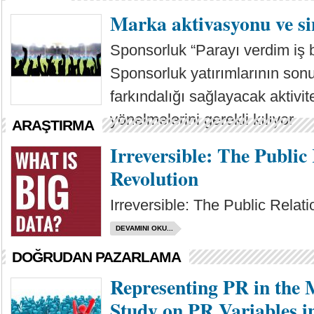
DEVAMINI OKU...
Marka aktivasyonu ve si
Sponsorluk “Parayı verdim iş bi
Sponsorluk yatırımlarının sonuç
farkındalığı sağlayacak aktivi
yönelmelerini gerekli kılıyor.
ARAŞTIRMA
DEVAMINI OKU...
Irreversible: The Public
Revolution
Irreversible: The Public Relat
DEVAMINI OKU...
DOĞRUDAN PAZARLAMA
Representing PR in the 
Study on PR Variables 