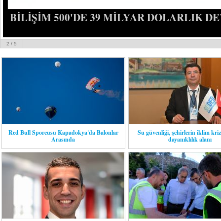
BİLİŞİM 500'DE 39 MİLYAR DOLARLIK D
3
/ 5
Red Bull Sporcusu Kapadokya'da Balonlar
Su güvenliği, şehirlerin iklim kri
Arasında
dayanıklılık alanı