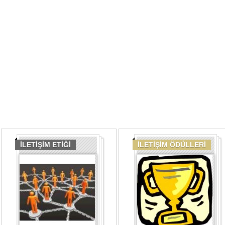
İLETİŞİM ETİĞİ
İLETİŞİM ÖDÜLLERİ