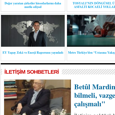
Değer yaratan şirketler hissedarlarını daha
TOSYALI’NIN DÖNGÜSEL 
mutlu ediyod
ASFALTI KOCAELİ YOLLA
EY Yapay Zekâ ve Enerji Raporunu yayınladı
Metro Türkiye'den “Ustasına Yakış
İLETİŞİM SOHBETLERİ
Betûl Mardin
bilmeli, vazg
çalışmalı"