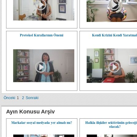
Protokol Kurallarının Önemi
Kendi Krizini Kendi Yaratma
Önceki
1
2
Sonraki
Ayın Konusu Arşiv
Markalar sosyal medyada yer almalı mı?
Halkla ilişkiler sektörünün geleceği
olacak?