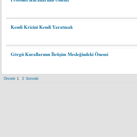
Kendi Krizini Kendi Yaratmak
Görgü Kurallarının İletişim Mesleğindeki Önemi
Önceki
1
2
Sonraki