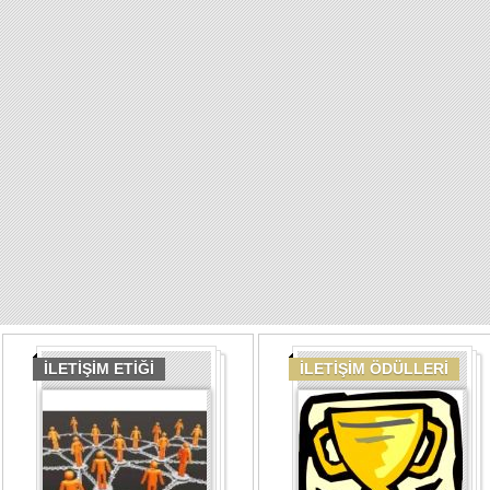
İLETİŞİM ETİĞİ
İLETİŞİM ÖDÜLLERİ