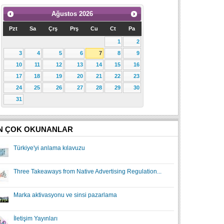
Ağustos
2026
Pzt
Sa
Çrş
Prş
Cu
Ct
Pa
1
2
3
4
5
6
7
8
9
10
11
12
13
14
15
16
17
18
19
20
21
22
23
24
25
26
27
28
29
30
31
N ÇOK OKUNANLAR
Türkiye'yi anlama kılavuzu
Three Takeaways from Native Advertising Regulation...
Marka aktivasyonu ve sinsi pazarlama
İletişim Yayınları