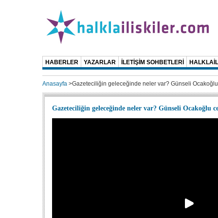
HABERLER
YAZARLAR
İLETİŞİM SOHBETLERİ
HALKLAİL
Anasayfa
>
Gazeteciliğin geleceğinde neler var? Günseli Ocakoğlu 
Gazeteciliğin geleceğinde neler var? Günseli Ocakoğlu ce