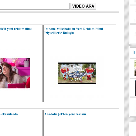
k’li yeni reklam filmi
Danone Milkshake'in Yeni Reklam Filmi
İzlyecililerle Buluştu
İ
le ekranlarda
Anadolu Jet'ten yeni reklam...