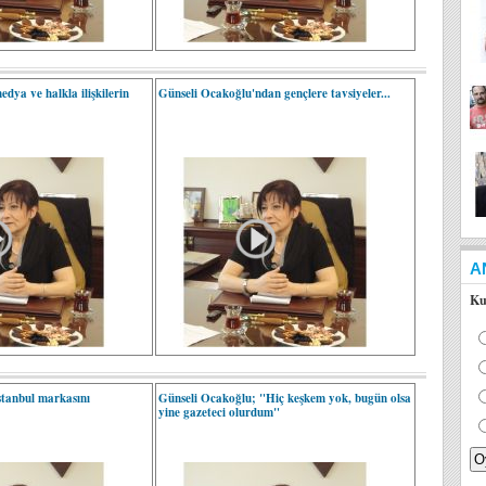
dya ve halkla ilişkilerin
Günseli Ocakoğlu'ndan gençlere tavsiyeler...
A
Ku
stanbul markasını
Günseli Ocakoğlu; "Hiç keşkem yok, bugün olsa
yine gazeteci olurdum"