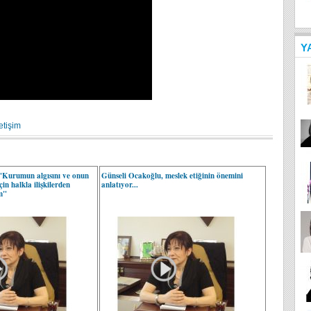
Y
letişim
"Kurumun algısını ve onun
Günseli Ocakoğlu, meslek etiğinin önemini
çin halkla ilişkilerden
anlatıyor...
m"