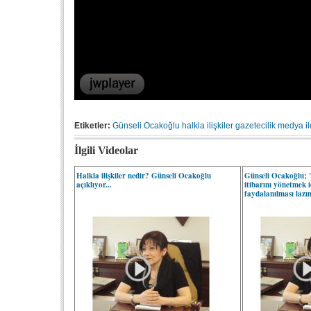
Etiketler:
Günseli Ocakoğlu
halkla ilişkiler
gazetecilik
medya
i
İlgili Videolar
Halkla ilişkiler nedir? Günseli Ocakoğlu
Günseli Ocakoğlu; 
açıklıyor...
itibarını yönetmek i
faydalanılması lazı