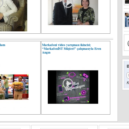
klam
Markafoni video yarışması ikincisi;
“MarkafonİST Müşteri” çalışmasıyla Eren
Angın
B
K