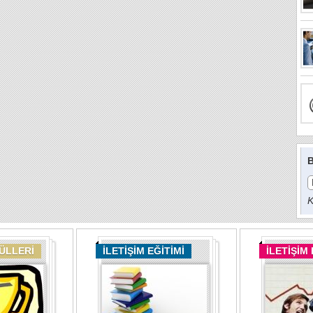
B
K
DÜLLERİ
İLETİŞİM EĞİTİMİ
İLETİŞİM