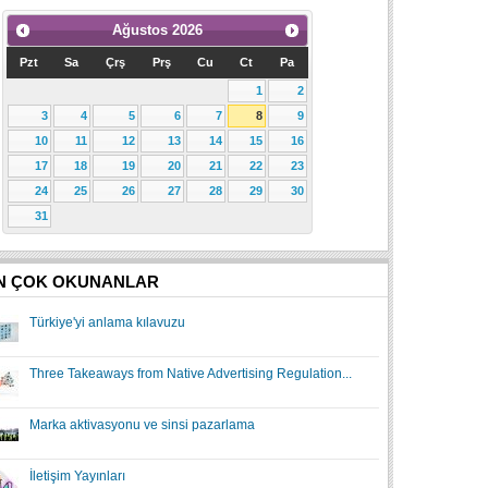
Ağustos
2026
Pzt
Sa
Çrş
Prş
Cu
Ct
Pa
1
2
3
4
5
6
7
8
9
10
11
12
13
14
15
16
17
18
19
20
21
22
23
24
25
26
27
28
29
30
31
N ÇOK OKUNANLAR
Türkiye'yi anlama kılavuzu
Three Takeaways from Native Advertising Regulation...
Marka aktivasyonu ve sinsi pazarlama
İletişim Yayınları