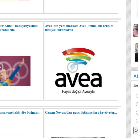
ler Anne” kampanyasının
Avea’nın yeni markası Avea Prime, ilk reklam
ekranlarda...
filmiyle ekranlarda
A
Ku
omosyonel aktivite birincisi;
Canan Noyan'dan genç iletişimcilere tavsiyeler...