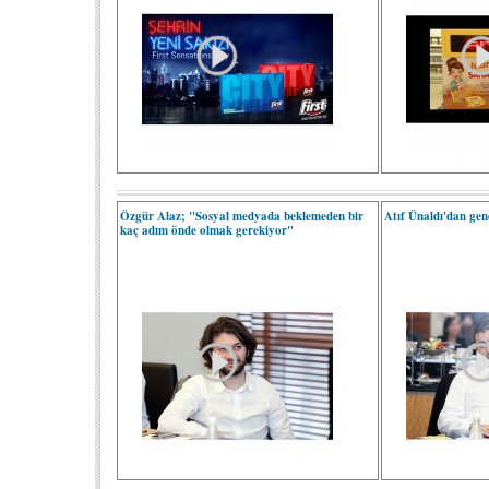
Özgür Alaz; "Sosyal medyada beklemeden bir
Atıf Ünaldı'dan genç
kaç adım önde olmak gerekiyor"