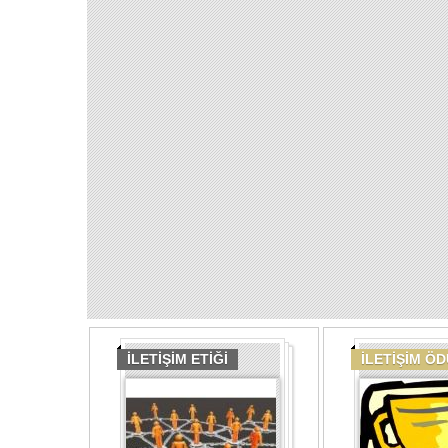
İLETİŞİM ETİĞİ
İLETİŞİM Ö