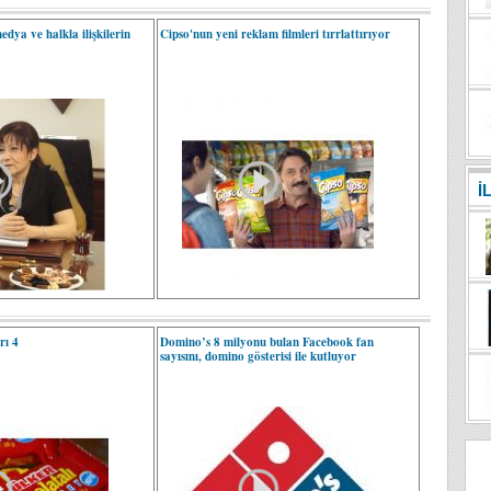
dya ve halkla ilişkilerin
Cipso'nun yeni reklam filmleri tırrlattırıyor
İ
rı 4
Domino’s 8 milyonu bulan Facebook fan
sayısını, domino gösterisi ile kutluyor