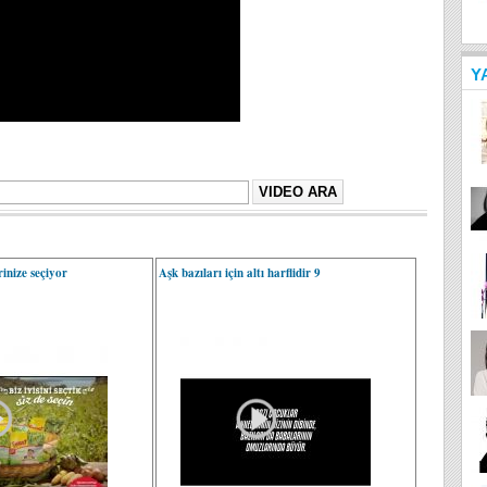
Y
erinize seçiyor
Aşk bazıları için altı harflidir 9