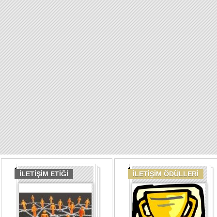
İLETİŞİM ETİĞİ
İLETİŞİM ÖDÜLLERİ