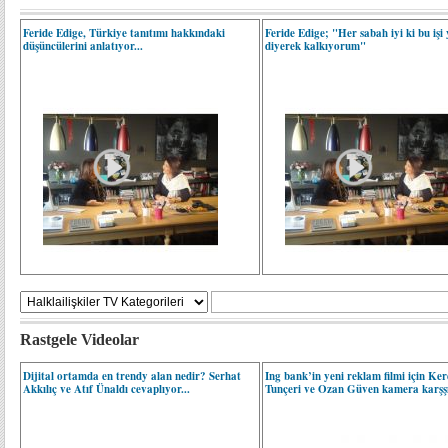
Feride Edige, Türkiye tanıtımı hakkındaki
Feride Edige; "Her sabah iyi ki bu iş
düşüncülerini anlatıyor...
diyerek kalkıyorum"
Rastgele Videolar
Dijital ortamda en trendy alan nedir? Serhat
Ing bank’in yeni reklam filmi için Ke
Akkılıç ve Atıf Ünaldı cevaplıyor...
Tunçeri ve Ozan Güven kamera karşşı