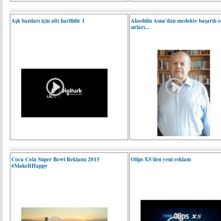
Aşk bazıları için altı harflidir 1
Alaeddin Asna'dan meslekte başarılı 
sırları...
Coca Cola Super Bowl Reklamı 2015
Olips XS'den yeni reklam
#MakeItHappy