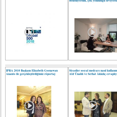
besleniyorum, çok yönlülüğü seviyor
IPRA 2010 Başkanı Elizabeth Goenawan
Siyasiler sosyal medyayı nasıl kullanm
Ananto ile gerçekleştirdiğimiz röportaj
Atıf Ünaldı ve Serhat Akkılıç cevaplıy