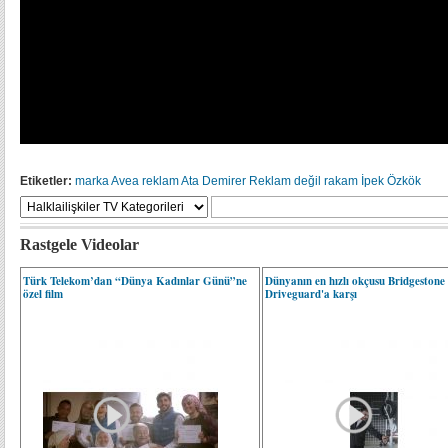
Etiketler:
marka
Avea
reklam
Ata Demirer
Reklam değil rakam
İpek Özkök
Rastgele Videolar
Türk Telekom’dan “Dünya Kadınlar Günü”ne
Dünyanın en hızlı okçusu Bridgestone
özel film
Driveguard'a karşı