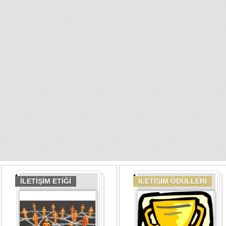
İLETİŞİM ETİĞİ
İLETİŞİM ÖDÜLLERİ