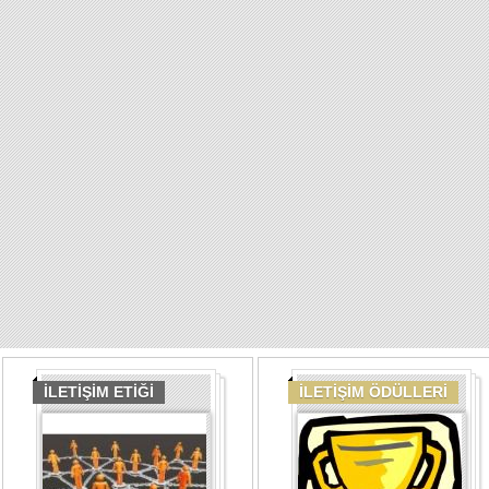
İLETİŞİM ETİĞİ
İLETİŞİM ÖDÜLLERİ