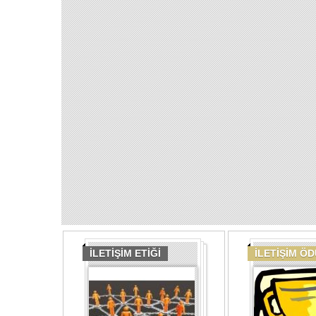
İLETİŞİM ETİĞİ
İLETİŞİM Ö