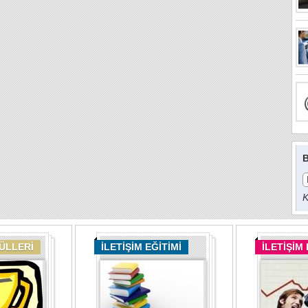
B
K
DÜLLERİ
İLETİŞİM EĞİTİMİ
İLETİŞİM