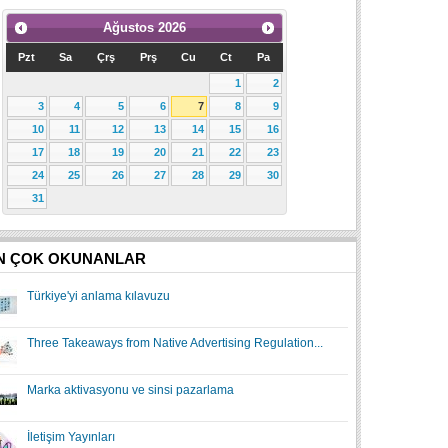
Ağustos
2026
Pzt
Sa
Çrş
Prş
Cu
Ct
Pa
1
2
3
4
5
6
7
8
9
10
11
12
13
14
15
16
17
18
19
20
21
22
23
24
25
26
27
28
29
30
31
N ÇOK OKUNANLAR
Türkiye'yi anlama kılavuzu
Three Takeaways from Native Advertising Regulation...
Marka aktivasyonu ve sinsi pazarlama
İletişim Yayınları