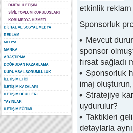
DİJİTAL İLETİŞİM
etkinlik reklam
SİVİL TOPLUM KURULUŞLARI
KOBİ MEDYA HİZMETİ
Sponsorluk pro
DİJİTAL VE SOSYAL MEDYA
REKLAM
Mevcut durum
MEDYA
sponsor olmuş?
MARKA
ARAŞTIRMA
fırsat sağladı 
DOĞRUDAN PAZARLAMA
Sponsorluk hed
KURUMSAL SORUMLULUK
İLETİŞİM ETİĞİ
imaj oluşturun,
İLETİŞİM KAZALARI
Stratejiye ka
İLETİŞİM ÖDÜLLERİ
YAYINLAR
uydurulur?
İLETİŞİM EĞİTİMİ
Taktikleri ge
detaylarla aynı 