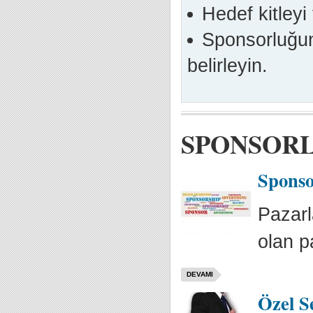
Hedef kitleyi
Sponsorluğun
belirleyin.
SPONSOR
Sponso
Pazarl
olan p
DEVAMI
Özel S