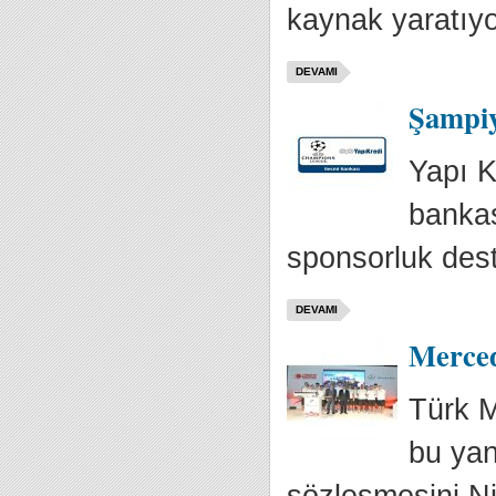
kaynak yaratıyor
DEVAMI
Şampiy
Yapı K
bankas
sponsorluk dest
DEVAMI
Merced
Türk M
bu ya