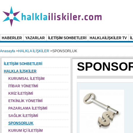
HABERLER
YAZARLAR
İLETİŞİM SOHBETLERİ
HALKLAİLİŞKİLER TV
İ
Anasayfa
>
HALKLA İLİŞKİLER
>
SPONSORLUK
SPONSO
İLETİŞİM SOHBETLERİ
HALKLA İLİŞKİLER
KURUMSAL İLETİŞİM
İTİBAR YÖNETİMİ
KRİZ İLETİŞİMİ
ETKİNLİK YÖNETİMİ
PAZARLAMA İLETİŞİMİ
SAĞLIK İLETİŞİMİ
SPONSORLUK
KURUM İÇİ İLETİŞİM