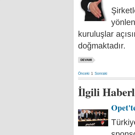
Şirket
yönlen
kuruluşlar açısı
doğmaktadır.
DEVAMI
Önceki
1
Sonraki
İlgili Haber
Opet't
Türkiy
sponso