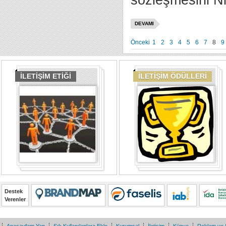
sözleşmesini Ni
DEVAMI
Önceki
1
2
3
4
5
6
7
8
9
İLETİŞİM ETİĞİ
İLETİŞİM ÖDÜLLERİ
Destek
Verenler