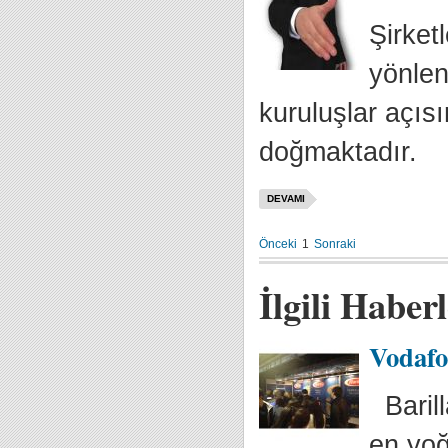
Şirket
yönlen
kuruluşlar açısı
doğmaktadır.
DEVAMI
Önceki
1
Sonraki
İlgili Haber
Vodafo
Barill
en yoğ