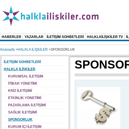
HABERLER
YAZARLAR
İLETİŞİM SOHBETLERİ
HALKLAİLİŞKİLER TV
İ
Anasayfa
>
HALKLA İLİŞKİLER
>
SPONSORLUK
SPONSO
İLETİŞİM SOHBETLERİ
HALKLA İLİŞKİLER
KURUMSAL İLETİŞİM
İTİBAR YÖNETİMİ
KRİZ İLETİŞİMİ
ETKİNLİK YÖNETİMİ
PAZARLAMA İLETİŞİMİ
SAĞLIK İLETİŞİMİ
SPONSORLUK
KURUM İÇİ İLETİŞİM