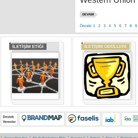
Western Union a
DEVAMI
Önceki
1
2
3
4
5
6
7
8
9
İLETİŞİM ETİĞİ
İLETİŞİM ÖDÜLLERİ
Destek
Verenler