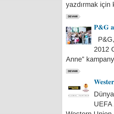
yazdırmak için k
DEVAMI
P&G an
P&G, y
2012 O
Anne” kampanya
DEVAMI
Wester
Dünyan
UEFA A