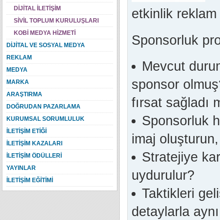
DİJİTAL İLETİŞİM
etkinlik reklam
SİVİL TOPLUM KURULUŞLARI
KOBİ MEDYA HİZMETİ
Sponsorluk pro
DİJİTAL VE SOSYAL MEDYA
REKLAM
Mevcut durum
MEDYA
sponsor olmuş?
MARKA
ARAŞTIRMA
fırsat sağladı 
DOĞRUDAN PAZARLAMA
Sponsorluk hed
KURUMSAL SORUMLULUK
İLETİŞİM ETİĞİ
imaj oluşturun,
İLETİŞİM KAZALARI
Stratejiye ka
İLETİŞİM ÖDÜLLERİ
YAYINLAR
uydurulur?
İLETİŞİM EĞİTİMİ
Taktikleri ge
detaylarla aynı 