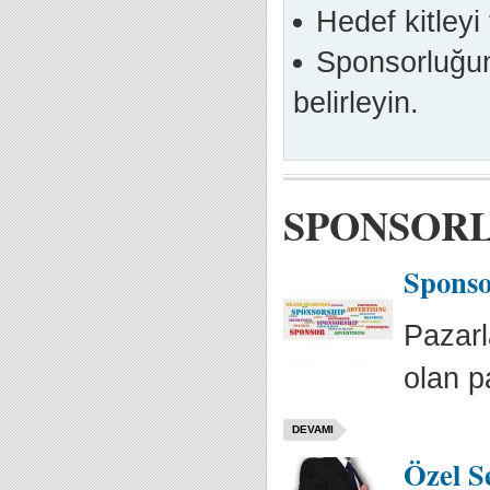
Hedef kitleyi
Sponsorluğun
belirleyin.
SPONSOR
Sponso
Pazarl
olan p
DEVAMI
Özel S