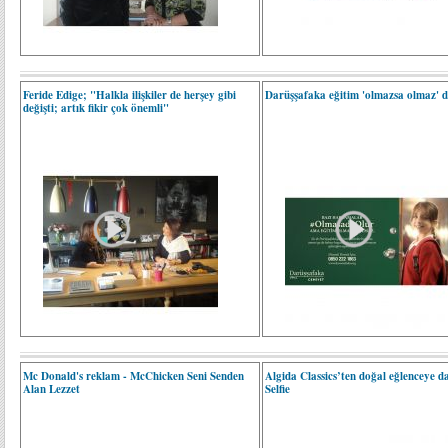
Feride Edige; "Halkla ilişkiler de herşey gibi
Darüşşafaka eğitim 'olmazsa olmaz' d
değişti; artık fikir çok önemli"
Mc Donald's reklam - McChicken Seni Senden
Algida Classics’ten doğal eğlenceye da
Alan Lezzet
Selfie