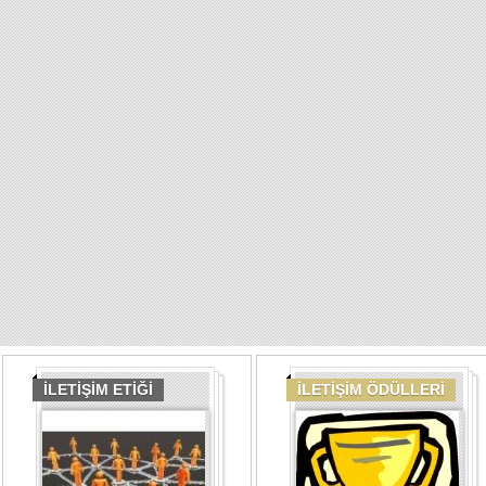
İLETİŞİM ETİĞİ
İLETİŞİM ÖDÜLLERİ