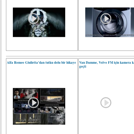
Alfa Romeo Giulietta’dan tutku dolu bir hikaye
Van Damme, Volvo FM için kamera ka
geçti