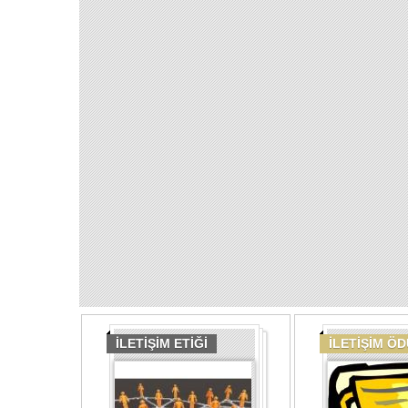
İLETİŞİM ETİĞİ
İLETİŞİM Ö