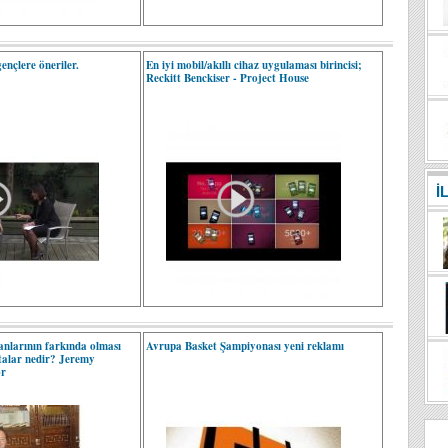
nçlere öneriler.
En iyi mobil/akıllı cihaz uygulaması birincisi;
Reckitt Benckiser - Project House
İ
manlarının farkında olması
Avrupa Basket Şampiyonası yeni reklamı
talar nedir? Jeremy
or