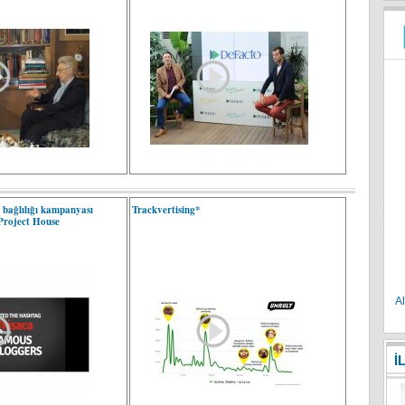
k bağlılığı kampanyası
Trackvertising*
 Project House
Al
İ