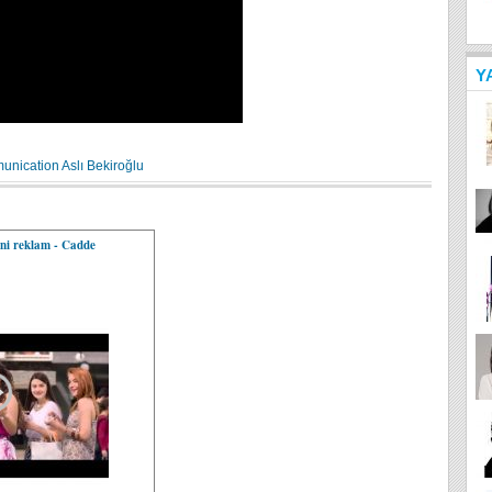
Y
unication
Aslı Bekiroğlu
eni reklam - Cadde