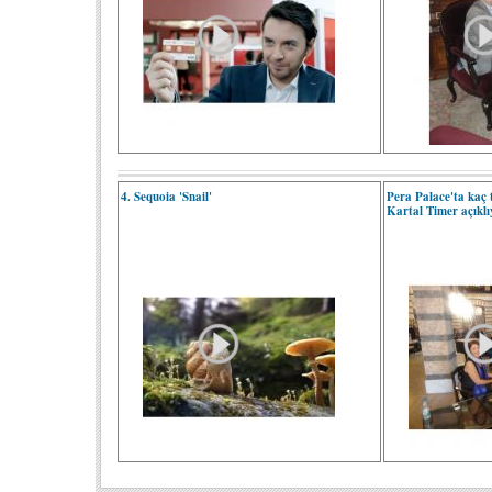
4. Sequoia 'Snail'
Pera Palace'ta kaç 
Kartal Timer açıklıy