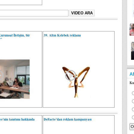
rumsal İletişim, bir
39. Altın Kelebek reklamı
r"
A
Ku
e'nin tanıtımı hakkında
DeFacto’dan reklam kampanyası