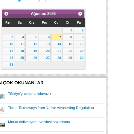
Ağustos
2026
Pzt
Sa
Çrş
Prş
Cu
Ct
Pa
1
2
3
4
5
6
7
8
9
10
11
12
13
14
15
16
17
18
19
20
21
22
23
24
25
26
27
28
29
30
31
N ÇOK OKUNANLAR
Türkiye'yi anlama kılavuzu
Three Takeaways from Native Advertising Regulation...
Marka aktivasyonu ve sinsi pazarlama