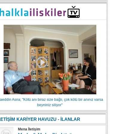
aeddin Asna; "Kötü anı biraz size bağlı, çok kötü bir anınız varsa
beyniniz siliyor"
LETİŞİM KARİYER HAVUZU - İLANLAR
Mena İletişim