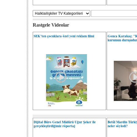
Rastgele Videolar
SEK’ten çocuklara özel yeni reklam filmi
Gonca Karakaş; "Ku
kurumun duruşudu
Dijital Büro Genel Müdürü Uğur Şeker ile
Betûl Mardin Türkiy
gerçekleştirdiğimiz röportaj
neler söyledi?