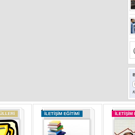
B
K
DÜLLERİ
İLETİŞİM EĞİTİMİ
İLETİŞİM