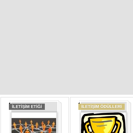
İLETİŞİM ETİĞİ
İLETİŞİM ÖDÜLLERİ