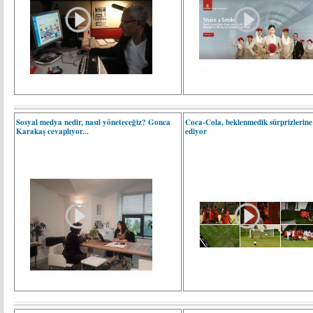
Sosyal medya nedir, nasıl yöneteceğiz? Gonca
Coca-Cola, beklenmedik sürprizlerin
Karakaş cevaplıyor...
ediyor