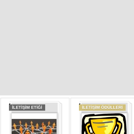
İLETİŞİM ETİĞİ
İLETİŞİM ÖDÜLLERİ