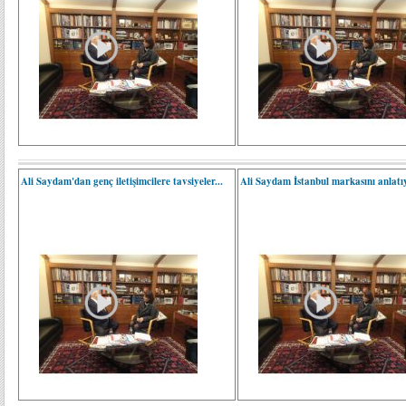
Ali Saydam'dan genç iletişimcilere tavsiyeler...
Ali Saydam İstanbul markasını anlatıy