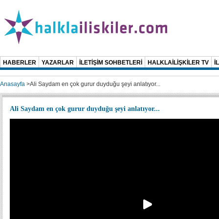
HABERLER
YAZARLAR
İLETİŞİM SOHBETLERİ
HALKLAİLİŞKİLER TV
İ
Anasayfa
>
Ali Saydam en çok gurur duyduğu şeyi anlatıyor...
Ali Saydam en çok gurur duyduğu şeyi anlatıyor...