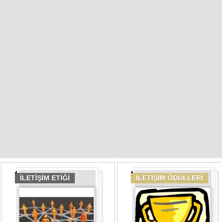
İLETİŞİM ETİĞİ
İLETİŞİM ÖDÜLLERİ