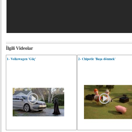
İlgili Videolar
1- Volkswagen 'Güç'
2- Chipotle 'Başa dönmek'