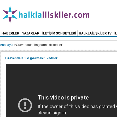
HABERLER
YAZARLAR
İLETİŞİM SOHBETLERİ
HALKLAİLİŞKİLER TV
İ
Anasayfa
>
Cravendale 'Başparmaklı kediler'
Cravendale 'Başparmaklı kediler'