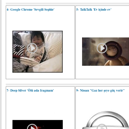
4- Google Chrome 'Sevgili Sophie'
5- TalkTalk 'Ev içinde ev'
7- Deep Silver 'Ölü ada fragmanı'
9- Nissan "Gaz her şeye güç verir"