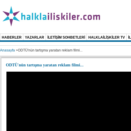
HABERLER
YAZARLAR
İLETİŞİM SOHBETLERİ
HALKLAİLİŞKİLER TV
İ
Anasayfa
>
ODTÜ'nün tartışma yaratan reklam filmi...
ODTÜ'nün tartışma yaratan reklam filmi...