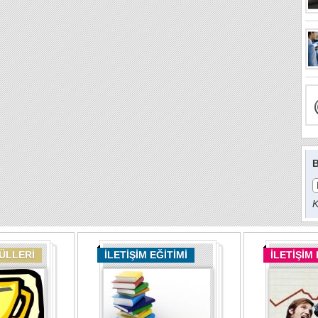
B
K
DÜLLERİ
İLETİŞİM EĞİTİMİ
İLETİŞİM