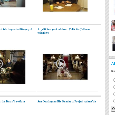
ıl tek başına tehlikeye yol
Arçelik'ten yeni reklam...Çelik ile Çeliknaz
evleniyor
A
Ku
Arda Turan'lı reklam
Sen Oradaysan Biz Oradayız Projesi Adana'da