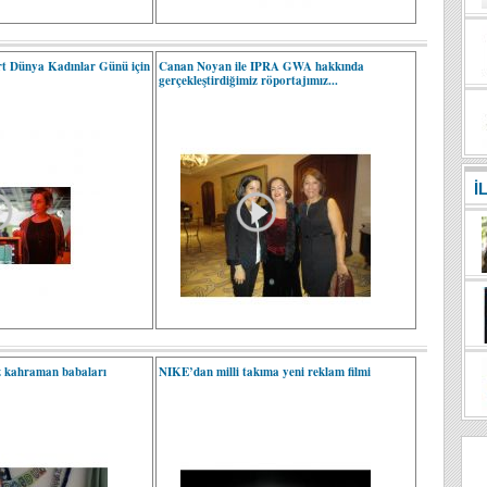
t Dünya Kadınlar Günü için
Canan Noyan ile IPRA GWA hakkında
gerçekleştirdiğimiz röportajımız...
İ
 kahraman babaları
NIKE’dan milli takıma yeni reklam filmi