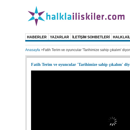
HABERLER
YAZARLAR
İLETİŞİM SOHBETLERİ
HALKLAİL
Anasayfa
>
Fatih Terim ve oyuncular 'Tarihimize sahip çıkalım' diyor.
Fatih Terim ve oyuncular 'Tarihimize sahip çıkalım' diyo