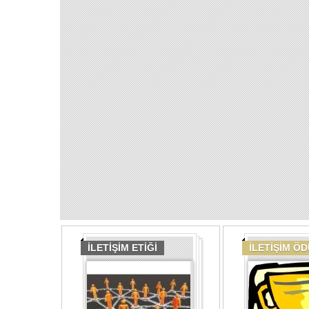
İLETİŞİM ETİĞİ
İLETİŞİM Ö