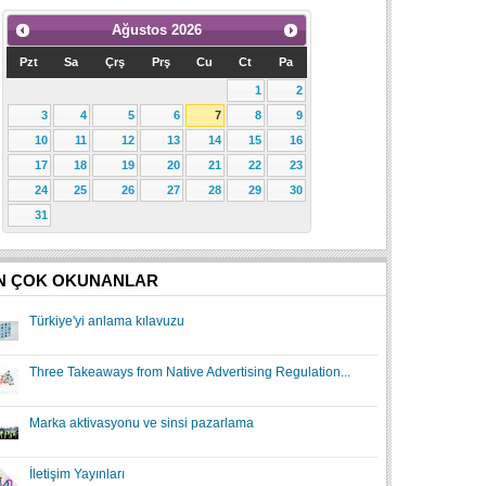
Ağustos
2026
Pzt
Sa
Çrş
Prş
Cu
Ct
Pa
1
2
3
4
5
6
7
8
9
10
11
12
13
14
15
16
17
18
19
20
21
22
23
24
25
26
27
28
29
30
31
N ÇOK OKUNANLAR
Türkiye'yi anlama kılavuzu
Three Takeaways from Native Advertising Regulation...
Marka aktivasyonu ve sinsi pazarlama
İletişim Yayınları