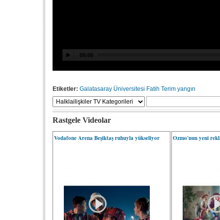
Etiketler:
Galatasaray Üniversitesi
Fatih Terim
yangın
Rastgele Videolar
Vodafone Arena Beşiktaş ruhuyla yükseliyor
Ozmo'nun yeni rekl