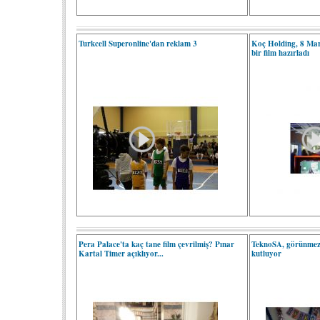
Turkcell Superonline'dan reklam 3
Koç Holding, 8 Mar
bir film hazırladı
Pera Palace'ta kaç tane film çevrilmiş? Pınar
TeknoSA, görünmez
Kartal Timer açıklıyor...
kutluyor