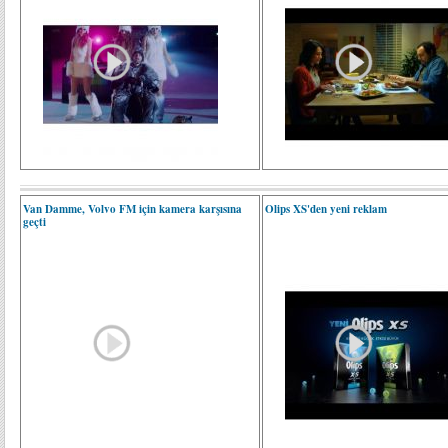
Van Damme, Volvo FM için kamera karşısına
Olips XS'den yeni reklam
geçti