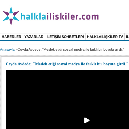
HABERLER
YAZARLAR
İLETİŞİM SOHBETLERİ
HALKLAİLİŞKİLER TV
İ
Anasayfa
>
Ceyda Aydede; "Meslek etiği sosyal medya ile farklı bir boyuta girdi."
Ceyda Aydede; "Meslek etiği sosyal medya ile farklı bir boyuta girdi."