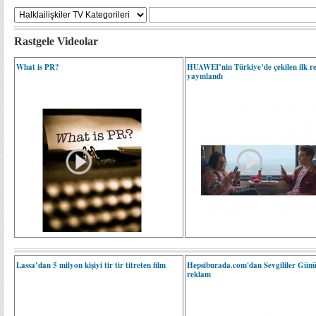
Rastgele Videolar
What is PR?
HUAWEI’nin Türkiye’de çekilen ilk re
yayınlandı
Lassa’dan 5 milyon kişiyi tir tir titreten film
Hepsiburada.com'dan Sevgililer Günü
reklam