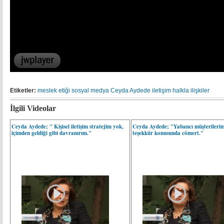
Etiketler:
meslek etiği
sosyal medya
Ceyda Aydede
iletişim
halkla ilişkiler
İlgili Videolar
Ceyda Aydede; " Kişisel iletişim stratejim yok,
Ceyda Aydede; "Yabancı müşterilerim
içimden geldiği gibi davranırım."
teşekkür konusunda cömert."