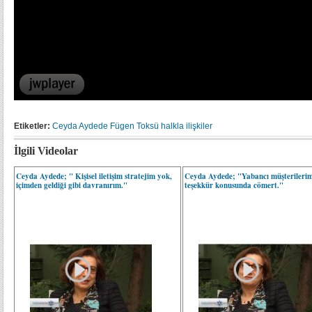
Etiketler:
Ceyda Aydede
Fügen Toksü
halkla ilişkiler
İlgili Videolar
Ceyda Aydede; " Kişisel iletişim stratejim yok,
Ceyda Aydede; "Yabancı müşterilerim
içimden geldiği gibi davranırım."
teşekkür konusunda cömert."