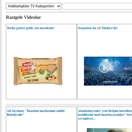
Rastgele Videolar
Torku gofret geldi, sen neredesin?
Sensation bu yıl Türkiye'de!
Ali Saydam; "İstanbul markasının sahibi
Akademisyenler yeni iletişim kurallar
Belediyedir"
kendilerini nasıl hazırlayacaklar? Se
cevaplıyor...