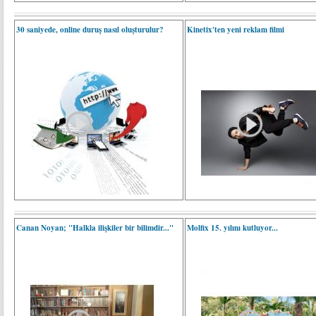
30 saniyede, online duruş nasıl oluşturulur?
Kinetix'ten yeni reklam filmi
Canan Noyan; "Halkla ilişkiler bir bilimdir..."
Molfix 15. yılını kutluyor...