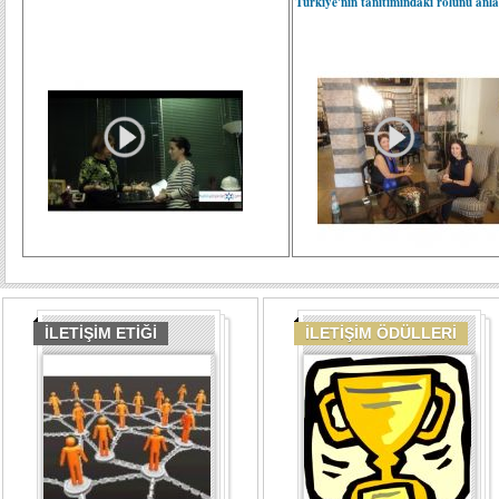
Türkiye'nin tanıtımındaki rolünü anla
İLETİŞİM ETİĞİ
İLETİŞİM ÖDÜLLERİ