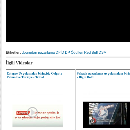
Etiketler:
doğrudan pazarlama
DPİD
DP Ödülleri
Red Bull
DSM
İlgili Videolar
Entegre Uygulamalar birincisi; Colgate
Sahada pazarlama uygulamaları birin
Palmolive Türkiye - Tribal
- Big'n Bold