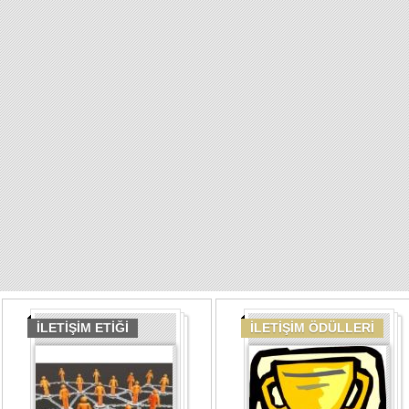
İLETİŞİM ETİĞİ
İLETİŞİM ÖDÜLLERİ