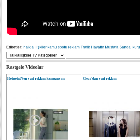
Etiketler:
halkla ilişkiler
kamu spotu
reklam
Trafik Hayattır
Mustafa Sandal
kuru
Rastgele Videolar
Hotpoint’ten yeni reklam kampanyası
Clear'dan yeni reklam