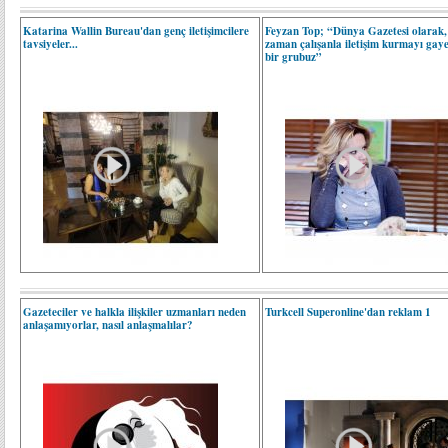
Katarina Wallin Bureau'dan genç iletişimcilere
Feyzan Top; “Dünya Gazetesi olarak,
tavsiyeler...
zaman çalışanla iletişim kurmayı gay
bir grubuz”
Gazeteciler ve halkla ilişkiler uzmanları neden
Turkcell Superonline'dan reklam 1
anlaşamıyorlar, nasıl anlaşmalılar?