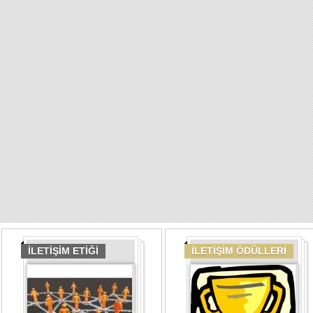
İLETİŞİM ETİĞİ
İLETİŞİM ÖDÜLLERİ