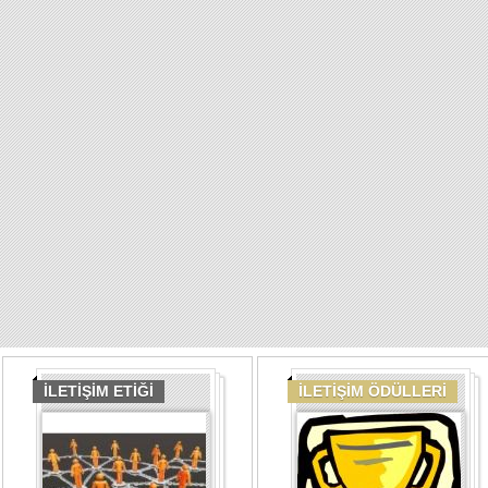
İLETİŞİM ETİĞİ
İLETİŞİM ÖDÜLLERİ