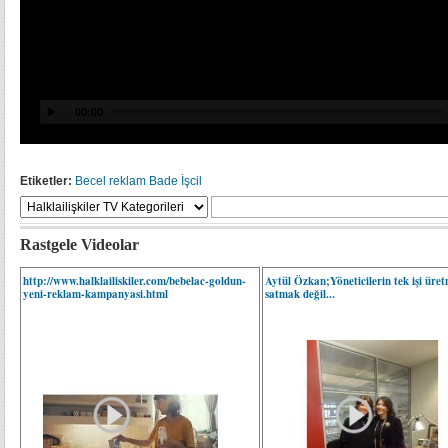
Etiketler:
Becel
reklam
Bade İşcil
Rastgele Videolar
http://www.halklailiskiler.com/bebelac-goldun-
Aytül Özkan;Yöneticilerin tek işi üre
yeni-reklam-kampanyasi.html
satmak değil...