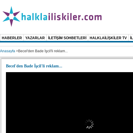
HABERLER
YAZARLAR
İLETİŞİM SOHBETLERİ
HALKLAİLİŞKİLER TV
İ
Anasayfa
>
Becel'den Bade İşcil'li reklam...
Becel'den Bade İşcil'li reklam...