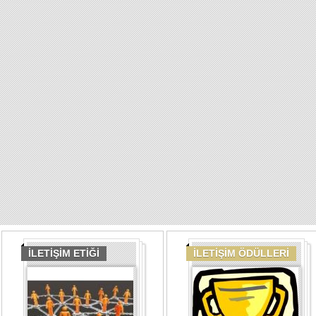
İLETİŞİM ETİĞİ
İLETİŞİM ÖDÜLLERİ