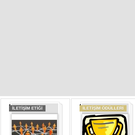
İLETİŞİM ETİĞİ
İLETİŞİM ÖDÜLLERİ