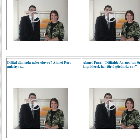
Dijital dünyada neler oluyor? Ahmet Pura
Ahmet Pura; "Dijitalde Avrupa'nın ö
anlatıyor...
koşabilecek her türlü gücümüz var"