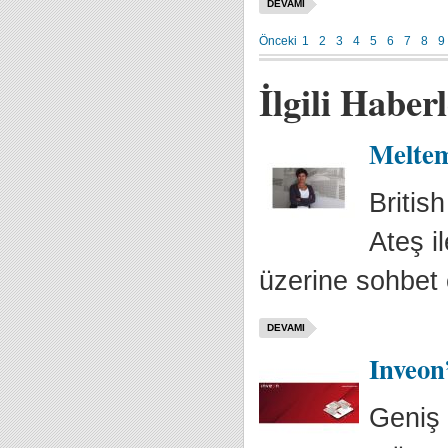
DEVAMI
Önceki
1
2
3
4
5
6
7
8
9
İlgili Haber
Meltem
Britis
Ateş i
üzerine sohbet et
DEVAMI
Inveon
Geniş 