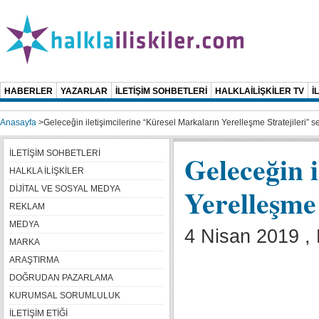
HABERLER
YAZARLAR
İLETİŞİM SOHBETLERİ
HALKLAİLİŞKİLER TV
İ
Anasayfa
>
Geleceğin iletişimcilerine “Küresel Markaların Yerelleşme Stratejileri” s
İLETİŞİM SOHBETLERİ
Geleceğin 
HALKLA İLİŞKİLER
Yerelleşme 
DİJİTAL VE SOSYAL MEDYA
REKLAM
MEDYA
4 Nisan 2019 ,
MARKA
ARAŞTIRMA
DOĞRUDAN PAZARLAMA
KURUMSAL SORUMLULUK
İLETİŞİM ETİĞİ