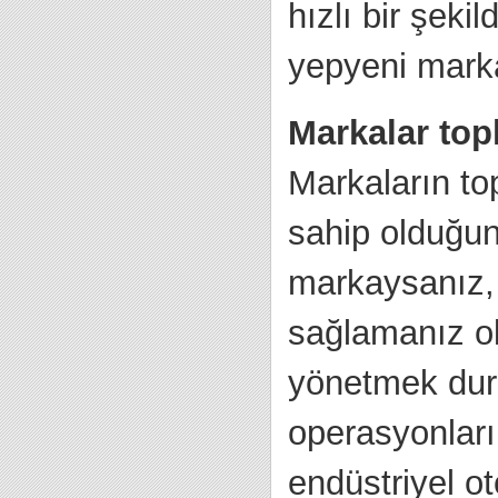
hızlı bir şeki
yepyeni markal
Markalar top
Markaların to
sahip olduğun
markaysanız,
sağlamanız ol
yönetmek duru
operasyonları
endüstriyel o