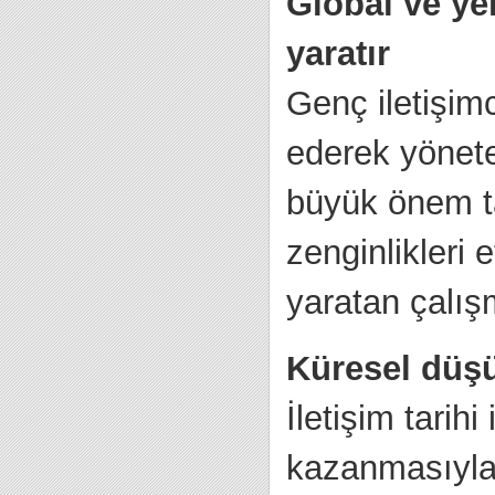
Global ve yer
yaratır
Genç iletişimc
ederek yönetec
büyük önem ta
zenginlikleri 
yaratan çalışm
Küresel düşü
İletişim tarih
kazanmasıyla 