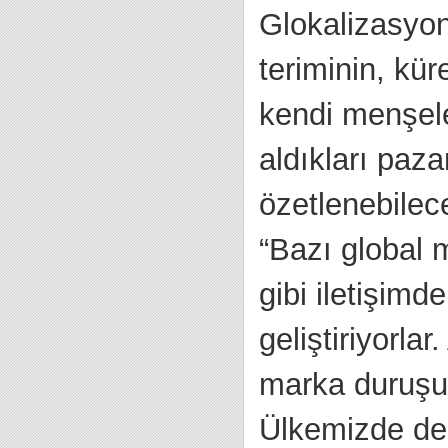
Glokalizasyon
teriminin, kü
kendi menşele
aldıkları paza
özetlenebilece
“Bazı global 
gibi iletişimd
geliştiriyorl
marka duruşu
Ülkemizde de 