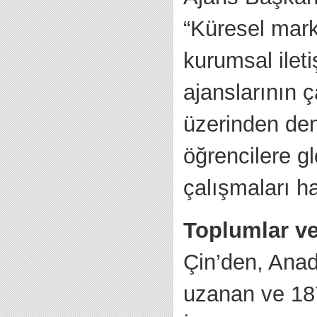
“Küresel marka
kurumsal ilet
ajanslarının ç
üzerinden den
öğrencilere g
çalışmaları ha
Toplumlar ve 
Çin’den, Anad
uzanan ve 187