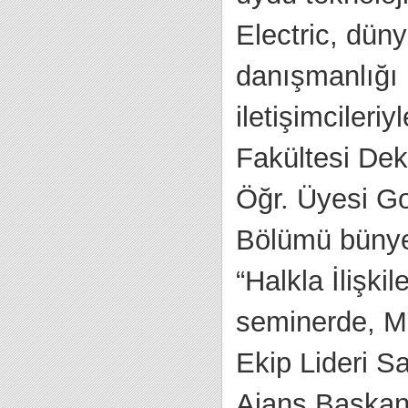
Electric, dün
danışmanlığı h
iletişimcileri
Fakültesi Dek
Öğr. Üyesi Gon
Bölümü bünyes
“Halkla İlişki
seminerde, Mi
Ekip Lideri S
Ajans Başkanı