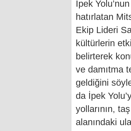
İpek Yolu’nun
hatırlatan Mit
Ekip Lideri S
kültürlerin et
belirterek ko
ve damıtma te
geldiğini söyl
da İpek Yolu’
yollarının, ta
alanındaki ula