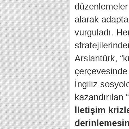
düzenlemeler 
alarak adapta
vurguladı. Her
stratejileri
Arslantürk, “k
çerçevesinde 1
İngiliz sosyo
kazandırılan 
İletişim kri
derinlemesin