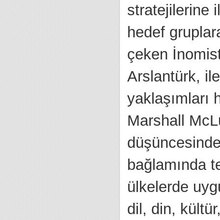
stratejilerine
hedef gruplara
çeken İnomist
Arslantürk, i
yaklaşımları 
Marshall McLu
düşüncesinde
bağlamında tek
ülkelerde uygu
dil, din, kült