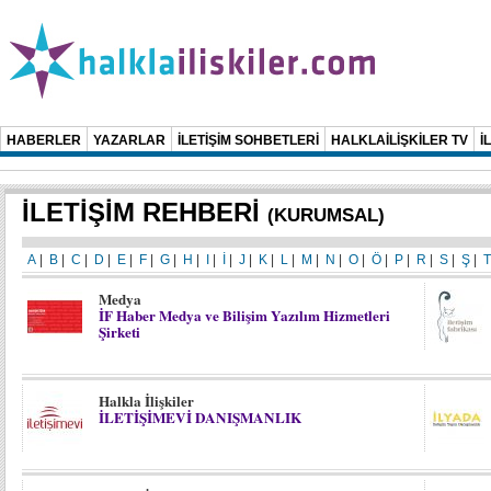
HABERLER
YAZARLAR
İLETİŞİM SOHBETLERİ
HALKLAİLİŞKİLER TV
İ
İLETİŞİM REHBERİ
(KURUMSAL)
A
|
B
|
C
|
D
|
E
|
F
|
G
|
H
|
I
|
İ
|
J
|
K
|
L
|
M
|
N
|
O
|
Ö
|
P
|
R
|
S
|
Ş
|
T
Medya
İF Haber Medya ve Bilişim Yazılım Hizmetleri
Şirketi
Halkla İlişkiler
İLETİŞİMEVİ DANIŞMANLIK