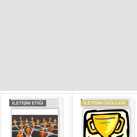
İLETİŞİM ETİĞİ
İLETİŞİM ÖDÜLLERİ