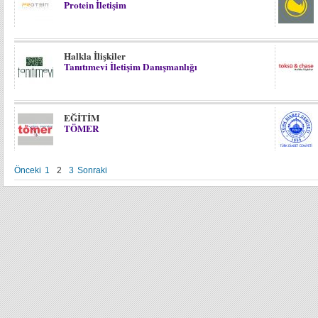
Protein İletişim
Halkla İlişkiler
Tanıtımevi İletişim Danışmanlığı
EĞİTİM
TÖMER
Önceki
1
2
3
Sonraki