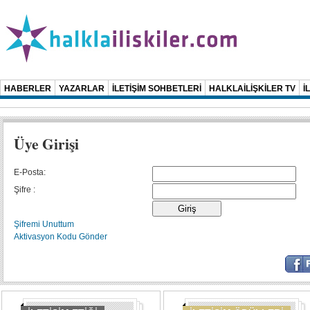
HABERLER
YAZARLAR
İLETİŞİM SOHBETLERİ
HALKLAİLİŞKİLER TV
İ
Üye Girişi
E-Posta:
Şifre :
Şifremi Unuttum
Aktivasyon Kodu Gönder