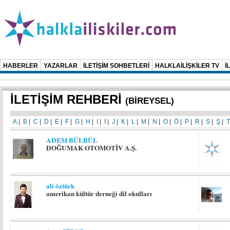
HABERLER
YAZARLAR
İLETİŞİM SOHBETLERİ
HALKLAİLİŞKİLER TV
İ
İLETİŞİM REHBERİ
(BİREYSEL)
A
|
B
|
C
|
D
|
E
|
F
|
G
|
H
|
I
|
İ
|
J
|
K
|
L
|
M
|
N
|
O
|
Ö
|
P
|
R
|
S
|
Ş
|
T
ADEM BÜLBÜL
DOĞUMAK OTOMOTİV A.Ş.
ali öztürk
amerikan kültür derneği dil okulları