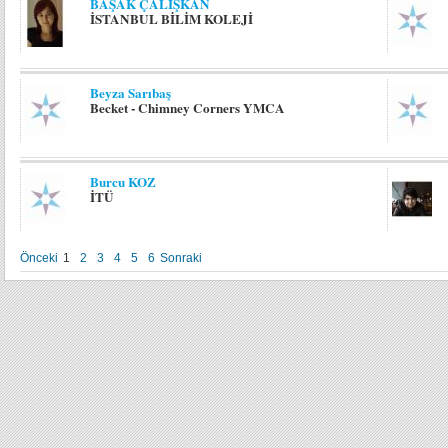
BAŞAK ÇALIŞKAN
İSTANBUL BİLİM KOLEJİ
Beyza Sarıbaş
Becket - Chimney Corners YMCA
Burcu KOZ
İTÜ
Önceki
1
2
3
4
5
6
Sonraki