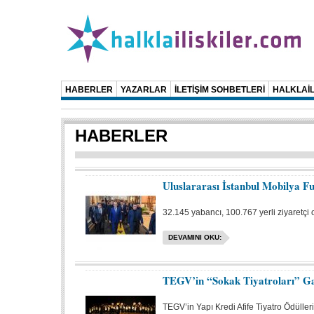
HABERLER
YAZARLAR
İLETİŞİM SOHBETLERİ
HALKLAİL
HABERLER
Uluslararası İstanbul Mobilya Fu
32.145 yabancı, 100.767 yerli ziyaretçi 
DEVAMINI OKU:
TEGV’in “Sokak Tiyatroları” Ga
TEGV’in Yapı Kredi Afife Tiyatro Ödüller