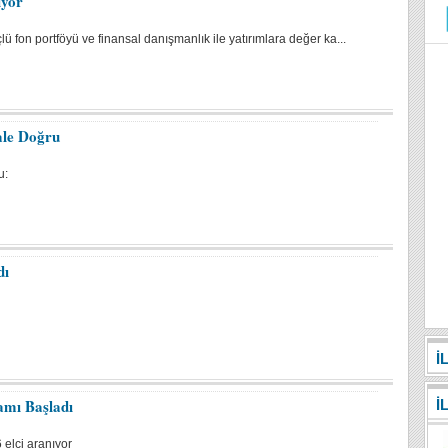
ıyor
çlü fon portföyü ve finansal danışmanlık ile yatırımlara değer ka...
ale Doğru
u:
dı
İ
amı Başladı
İ
 elçi aranıyor