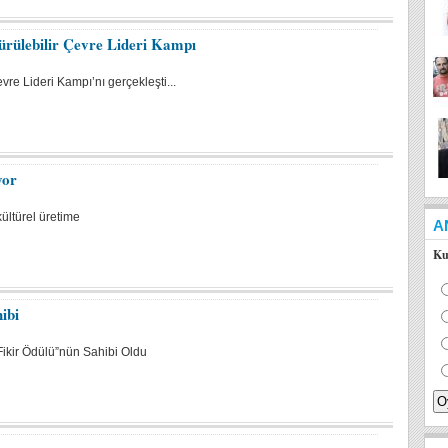
rülebilir Çevre Lideri Kampı
re Lideri Kampı’nı gerçekleşti...
yor
kültürel üretime
A
Ku
ibi
ikir Ödülü”nün Sahibi Oldu