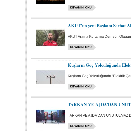
DEVAMINI OKU:
AKUT’un yeni Başkanı Serhat A
AKUT Arama Kurtarma Derneği, Olağanüs
DEVAMINI OKU:
Kuşların Göç Yolculuğunda Elekt
Kuşların Göç Yolculuğunda “Elektrik Çar
DEVAMINI OKU:
TARKAN VE AJDA’DAN UNU
TARKAN VE AJDA’DAN UNUTULMAZ
DEVAMINI OKU: