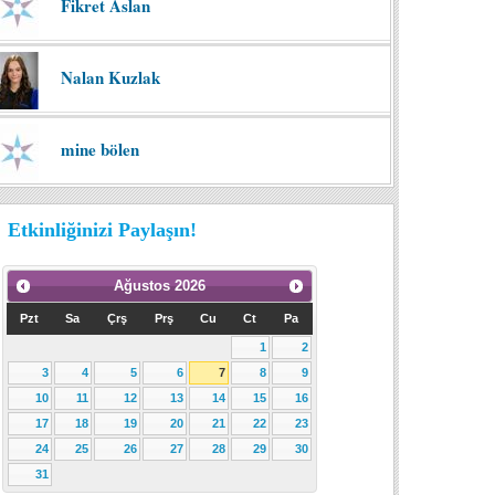
Fikret Aslan
Nalan Kuzlak
mine bölen
Etkinliğinizi Paylaşın!
Ağustos
2026
Pzt
Sa
Çrş
Prş
Cu
Ct
Pa
1
2
3
4
5
6
7
8
9
10
11
12
13
14
15
16
17
18
19
20
21
22
23
24
25
26
27
28
29
30
31