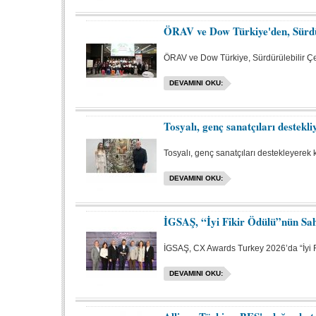
ÖRAV ve Dow Türkiye'den, Sürdü
ÖRAV ve Dow Türkiye, Sürdürülebilir Çev
DEVAMINI OKU:
Tosyalı, genç sanatçıları destekli
Tosyalı, genç sanatçıları destekleyerek 
DEVAMINI OKU:
İGSAŞ, “İyi Fikir Ödülü”nün Sah
İGSAŞ, CX Awards Turkey 2026’da “İyi F
DEVAMINI OKU: