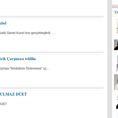
Y
kbel
tü Genel Kurul’unu gerçekleştirdi ...
rik Çarpması tehlike
pması Tehdidinin Önlenmesi” içi...
TULMAZ DÜET
 DÜET