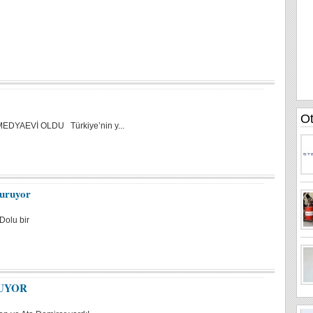
EDYAEVİ OLDU Türkiye’nin y...
duruyor
Dolu bir
UYOR