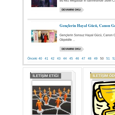
Bu kez Megastar’ın sahnesinde Sibel Ca
DEVAMINI OKU:
Gençlerin Hayal Gücü, Canon Gen
Gençlerin Sonsuz Hayal Gücü, Canon G
Objektife ...
DEVAMINI OKU:
Önceki
40
41
42
43
44
45
46
47
48
49
50
51
5
İLETİŞİM ETİĞİ
İLETİŞİM Ö