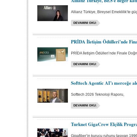
Allianz Türkiye, BES'e değer kat
Allianz Türkiye, Bireysel Emeklilik’te gü
DEVAMINI OKU:
PRİDA İletişim Ödülleri’nde Fin
PRİDA İletişim Ödülleri’nde Finale Doğr
DEVAMINI OKU:
Softtech Agentic AI’ı merceğe al
Softtech 2026 Teknoloji Raporu,
DEVAMINI OKU:
Turknet GigaCrew Elçilik Progr
Gigafiber’in kurucu ruhunu taşıyan 1996