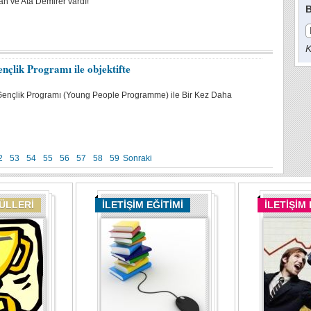
n ve Ata Demirer vardı!
B
K
çlik Programı ile objektifte
ençlik Programı (Young People Programme) ile Bir Kez Daha
2
53
54
55
56
57
58
59
Sonraki
DÜLLERİ
İLETİŞİM EĞİTİMİ
İLETİŞİM