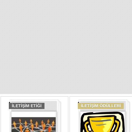
İLETİŞİM ETİĞİ
İLETİŞİM ÖDÜLLERİ