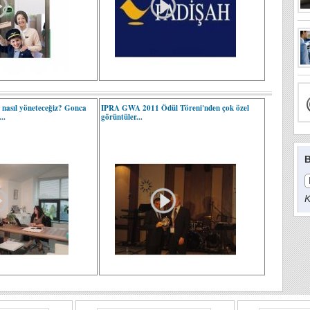
 nasıl yöneteceğiz? Gonca
IPRA GWA 2011 Ödül Töreni'nden çok özel
..
görüntüler...
B
K