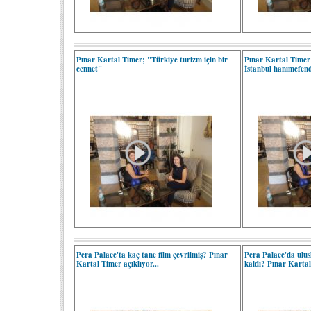
Pınar Kartal Timer; "Türkiye turizm için bir
Pınar Kartal Timer
cennet"
İstanbul hanımefend
Pera Palace'ta kaç tane film çevrilmiş? Pınar
Pera Palace'da ulusl
Kartal Timer açıklıyor...
kaldı? Pınar Karta