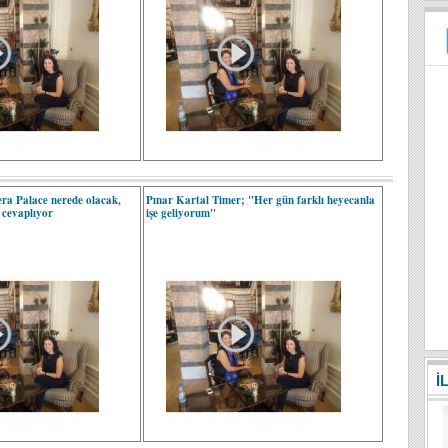
era Palace nerede olacak,
Pınar Kartal Timer; "Her gün farklı heyecanla
 cevaplıyor
işe geliyorum"
İ