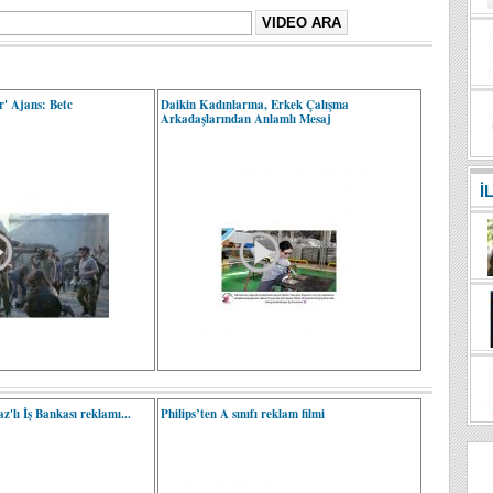
r' Ajans: Betc
Daikin Kadınlarına, Erkek Çalışma
Arkadaşlarından Anlamlı Mesaj
İ
'lı İş Bankası reklamı...
Philips’ten A sınıfı reklam filmi