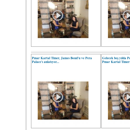
Pınar Kartal Timer, James Bond'u ve Pera
Gelecek beş yılda P
Palace'ı anlatıyor...
Pınar Kartal Timer