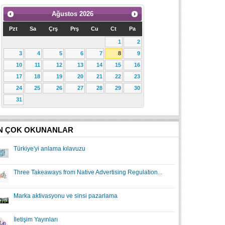
Ağustos
2026
Pzt
Sa
Çrş
Prş
Cu
Ct
Pa
1
2
3
4
5
6
7
8
9
10
11
12
13
14
15
16
17
18
19
20
21
22
23
24
25
26
27
28
29
30
31
N ÇOK OKUNANLAR
Türkiye'yi anlama kılavuzu
Three Takeaways from Native Advertising Regulation...
Marka aktivasyonu ve sinsi pazarlama
İletişim Yayınları