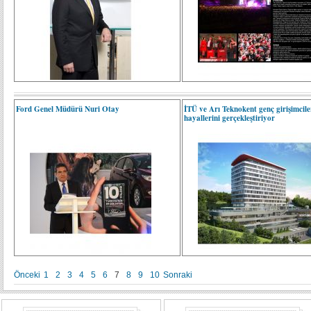
Ford Genel Müdürü Nuri Otay
İTÜ ve Arı Teknokent genç girişimcile
hayallerini gerçekleştiriyor
Önceki
1
2
3
4
5
6
7
8
9
10
Sonraki