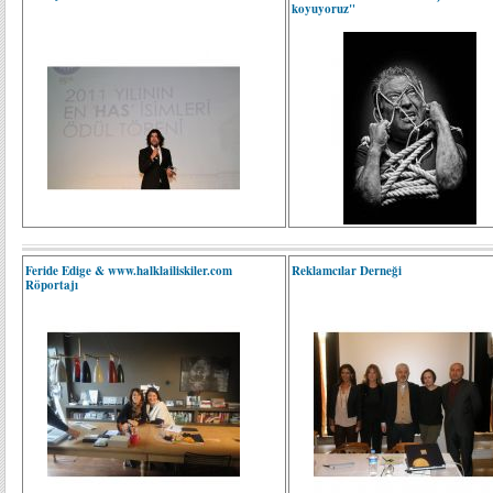
koyuyoruz"
Feride Edige & www.halklailiskiler.com
Reklamcılar Derneği
Röportajı