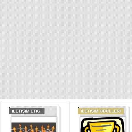
İLETİŞİM ETİĞİ
İLETİŞİM ÖDÜLLERİ