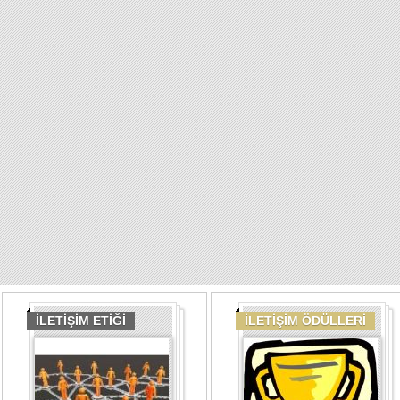
İLETİŞİM ETİĞİ
İLETİŞİM ÖDÜLLERİ