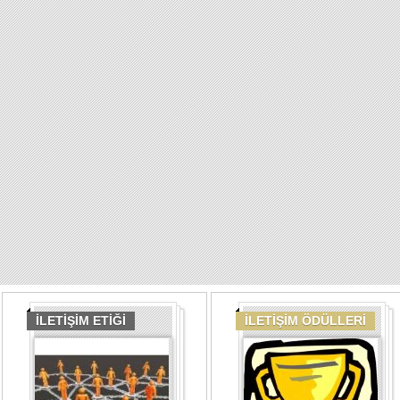
İLETİŞİM ETİĞİ
İLETİŞİM ÖDÜLLERİ