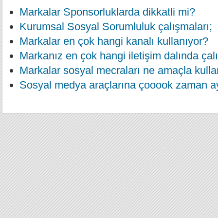
Markalar Sponsorluklarda dikkatli mi?
Kurumsal Sosyal Sorumluluk çalışmaları;
Markalar en çok hangi kanalı kullanıyor?
Markanız en çok hangi iletişim dalında çal
Markalar sosyal mecraları ne amaçla kulla
Sosyal medya araçlarına çooook zaman a