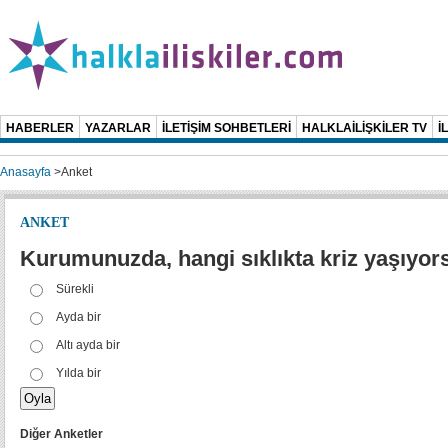
HABERLER
YAZARLAR
İLETİŞİM SOHBETLERİ
HALKLAİLİŞKİLER TV
İ
Anasayfa
>
Anket
ANKET
Kurumunuzda, hangi sıklıkta kriz yaşıyo
Sürekli
Ayda bir
Altı ayda bir
Yılda bir
Diğer Anketler