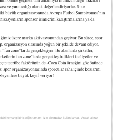
rlamanın önüne geçmek tam anlamıyla mümkün değil. Bazıları
kası ve yaratıcılığı olarak değerlendiriyorlar. Spor
ın iki büyük organizasyonunda Avrupa Futbol Şampiyonası’nın
nizasyonların sponsor isimlerini karıştırmalarına ya da
ttiğimiz üzere marka aktivasyonundan geçiyor. Bu süreç, spor
ıp, organizasyon sırasında yoğun bir şekilde devam ediyor.
 “fan zone”larda gerçekleşiyor. Bu alanlarda şirketler,
ketlerin fan zone’larda gerçekleştirdikleri faaliyetler ve
 süreçte tecrübe faktörünün de -Coca Cola örneğini göz önünde
; spor organizasyonlarında sporcular saha içinde kozlarını
 izleyenlere büyük keyif veriyor!
lse dahi herhangi bir içeriğin tamamı izin alınmadan kullanılamaz. Ancak alınan