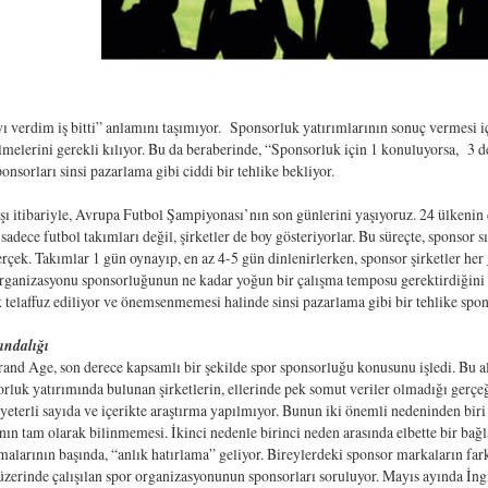
 verdim iş bitti” anlamını taşımıyor. Sponsorluk yatırımlarının sonuç vermesi içi
melerini gerekli kılıyor. Bu da beraberinde, “Sponsorluk için 1 konuluyorsa, 3 d
nsorları sinsi pazarlama gibi ciddi bir tehlike bekliyor.
 itibariyle, Avrupa Futbol Şampiyonası’nın son günlerini yaşıyoruz. 24 ülkenin 
adece futbol takımları değil, şirketler de boy gösteriyorlar. Bu süreçte, sponsor sı
erçek. Takımlar 1 gün oynayıp, en az 4-5 gün dinlenirlerken, sponsor şirketler her
organizasyonu sponsorluğunun ne kadar yoğun bir çalışma temposu gerektirdiğini 
 telaffuz ediliyor ve önemsenmemesi halinde sinsi pazarlama gibi bir tehlike spons
ındalığı
and Age, son derece kapsamlı bir şekilde spor sponsorluğu konusunu işledi. Bu ala
rluk yatırımında bulunan şirketlerin, ellerinde pek somut veriler olmadığı gerçeğ
yeterli sayıda ve içerikte araştırma yapılmıyor. Bunun iki önemli nedeninden biri 
ğının tam olarak bilinmemesi. İkinci nedenle birinci neden arasında elbette bir bağ
malarının başında, “anlık hatırlama” geliyor. Bireylerdeki sponsor markaların fark
zerinde çalışılan spor organizasyonunun sponsorları soruluyor. Mayıs ayında İngi