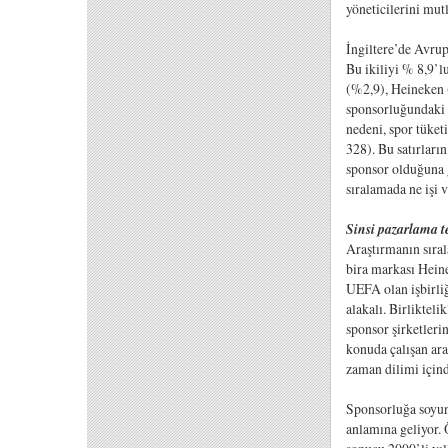
yöneticilerini mutl
İngiltere’de Avru
Bu ikiliyi % 8,9’l
(%2,9), Heineken (
sponsorluğundaki 
nedeni, spor tüket
328). Bu satırları
sponsor olduğuna 
sıralamada ne işi 
Sinsi pazarlama 
Araştırmanın sıral
bira markası Hein
UEFA olan işbirliğ
alakalı. Birlikteli
sponsor şirketleri
konuda çalışan ara
zaman dilimi içind
Sponsorluğa soyuna
anlamına geliyor. 