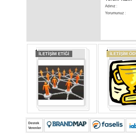
Adınız :
Yorumunuz :
İLETİŞİM ETİĞİ
İLETİŞİM Ö
Destek
Verenler