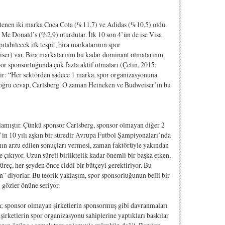
öylenen iki marka Coca Cola (%11,7) ve Adidas (%10,5) oldu.
 Mc Donald’s (%2,9) oturdular. İlk 10 son 4’ün de ise Visa
labilecek ilk tespit, bira markalarının spor
iser) var. Bira markalarının bu kadar dominant olmalarının
spor sponsorluğunda çok fazla aktif olmaları (Çetin, 2015:
erdir: “Her sektörden sadece 1 marka, spor organizasyonuna
oğru cevap, Carlsberg. O zaman Heineken ve Budweiser’ın bu
ğlamıştır. Çünkü sponsor Carlsberg, sponsor olmayan diğer 2
in 10 yılı aşkın bir süredir Avrupa Futbol Şampiyonaları’nda
nın arzu edilen sonuçları vermesi, zaman faktörüyle yakından
e çıkıyor. Uzun süreli birliktelik kadar önemli bir başka etken,
üreç, her şeyden önce ciddi bir bütçeyi gerektiriyor. Bu
n” diyorlar. Bu teorik yaklaşım, spor sponsorluğunun belli bir
 gözler önüne seriyor.
ma; sponsor olmayan şirketlerin sponsormuş gibi davranmaları
şirketlerin spor organizasyonu sahiplerine yaptıkları baskılar