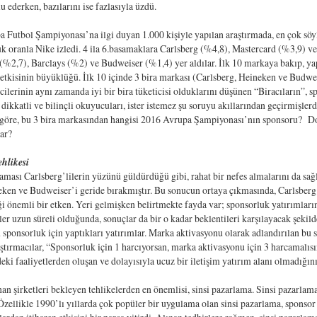
u ederken, bazılarını ise fazlasıyla üzdü.
pa Futbol Şampiyonası’na ilgi duyan 1.000 kişiyle yapılan araştırmada, en çok s
uk oranla Nike izledi. 4 ila 6.basamaklara Carlsberg (%4,8), Mastercard (%3,9) ve
%2,7), Barclays (%2) ve Budweiser (%1,4) yer aldılar. İlk 10 markaya bakıp, yapı
etkisinin büyüklüğü. İlk 10 içinde 3 bira markası (Carlsberg, Heineken ve Budwe
icilerinin aynı zamanda iyi bir bira tüketicisi olduklarını düşünen “Biracıların”, 
n dikkatli ve bilinçli okuyucuları, ister istemez şu soruyu akıllarından geçirmişl
göre, bu 3 bira markasından hangisi 2016 Avrupa Şampiyonası’nın sponsoru? D
var?
tehlikesi
aması Carlsberg’lilerin yüzünü güldürdüğü gibi, rahat bir nefes almalarını da sa
eken ve Budweiser’i geride bırakmıştır. Bu sonucun ortaya çıkmasında, Carlsberg’
i önemli bir etken. Yeri gelmişken belirtmekte fayda var; sponsorluk yatırımları
kler uzun süreli olduğunda, sonuçlar da bir o kadar beklentileri karşılayacak şekild
n sponsorluk için yaptıkları yatırımlar. Marka aktivasyonu olarak adlandırılan bu s
ştırmacılar, “Sponsorluk için 1 harcıyorsan, marka aktivasyonu için 3 harcamalısı
eki faaliyetlerden oluşan ve dolayısıyla ucuz bir iletişim yatırım alanı olmadığını
n şirketleri bekleyen tehlikelerden en önemlisi, sinsi pazarlama. Sinsi pazarla
Özellikle 1990’lı yıllarda çok popüler bir uygulama olan sinsi pazarlama, sponsor 