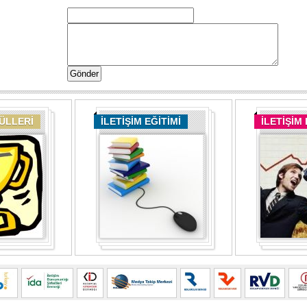
DÜLLERİ
İLETİŞİM EĞİTİMİ
İLETİŞİM