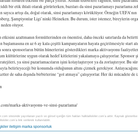
lardan itibaren etkisini bir parça yitirdi. Alınan tedbirlere rağmen, sinsi paza
iddi bir etik ihlali olarak görürlerken, bazıları da sinsi pazarlamayı pazarlama ze
ın sayıca artışı da, doğal olarak, sinsi pazarlamayı körüklüyor. Örneğin UEFA’n
sberg, Şampiyonlar Ligi’ninki Heineken. Bu durum, ister istemez, bireylerin orga
 neden oluyor.
 etkisini azaltmanın formüllerinden en önemlisi, daha önceki satırlarda da belir
n başlamasına en az 6 ay kala çeşitli kampanyaların hayata geçirilmesiyle start al
 sonra sponsorların bütün hünerlerini gösterdikleri marka aktivasyonu faaliyetleri
um kültürlerine uygun olarak hedef kitlelerini yakalamaya çalışıyorlar. Sponsor şir
atejileri, ya sinsi pazarlamacıların işini kolaylaştırıyor ya da zorlaştırıyor. Bu
ıyla belirleyeceği bir konumda olduğunun altını çizmek gerekiyor. Anlayacağınız
rketler de saha dışında birbirlerine “gol atmaya” çalışıyorlar. Her iki mücadele de
n
e.com/marka-aktivasyonu-ve-sinsi-pazarlama/
ler.com sitesinde yayınlanan yazılı ve görsel içeriğin tüm hakları halklailiskiler.com'a aittir. Kaynak gösteri
liskiler.com’a link verilerek kullanılabilir.
şkiler
iletişim
marka
sponsorluk