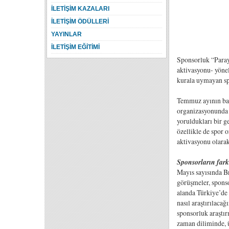
İLETİŞİM KAZALARI
İLETİŞİM ÖDÜLLERİ
YAYINLAR
İLETİŞİM EĞİTİMİ
Sponsorluk “Parayı
aktivasyonu- yönel
kurala uymayan spo
Temmuz ayının başı
organizasyonunda s
yoruldukları bir g
özellikle de spor 
aktivasyonu olarak
Sponsorların fark
Mayıs sayısında Br
görüşmeler, sponso
alanda Türkiye’de 
nasıl araştırılaca
sponsorluk araştır
zaman diliminde, ü