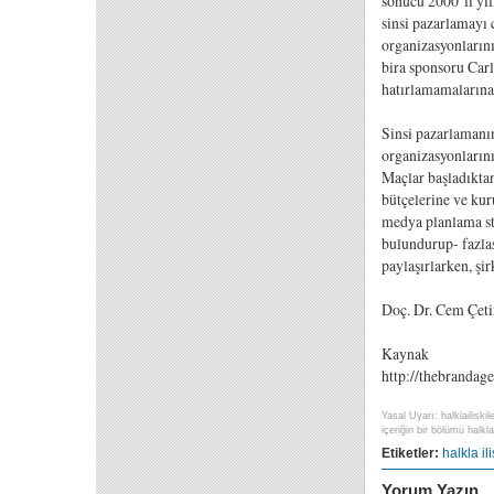
sonucu 2000’li yıl
sinsi pazarlamayı c
organizasyonların
bira sponsoru Carl
hatırlamamalarına
Sinsi pazarlamanın
organizasyonlarını
Maçlar başladıktan
bütçelerine ve kur
medya planlama str
bulundurup- fazlas
paylaşırlarken, şi
Doç. Dr. Cem Çeti
Kaynak
http://thebrandag
Yasal Uyarı: halklailiski
içeriğin bir bölümü halklai
Etiketler:
halkla ili
Yorum Yazın