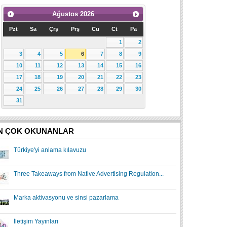
Ağustos
2026
Pzt
Sa
Çrş
Prş
Cu
Ct
Pa
1
2
3
4
5
6
7
8
9
10
11
12
13
14
15
16
17
18
19
20
21
22
23
24
25
26
27
28
29
30
31
N ÇOK OKUNANLAR
Türkiye'yi anlama kılavuzu
Three Takeaways from Native Advertising Regulation...
Marka aktivasyonu ve sinsi pazarlama
İletişim Yayınları