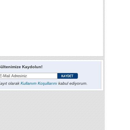
ültenimize Kaydolun!
ayıt olarak
Kullanım Koşullarını
kabul ediyorum.