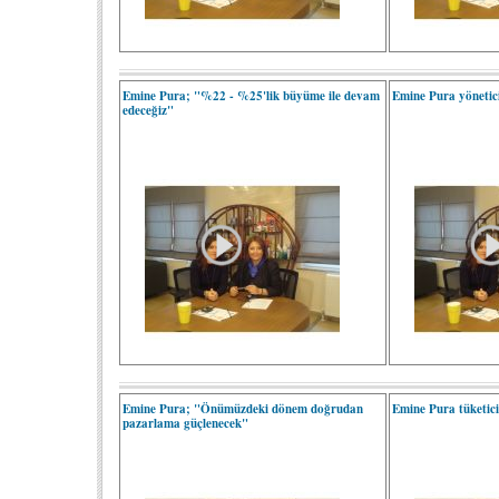
Emine Pura; "%22 - %25'lik büyüme ile devam
Emine Pura yönetici
edeceğiz"
Emine Pura; "Önümüzdeki dönem doğrudan
Emine Pura tüketiciy
pazarlama güçlenecek"