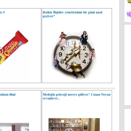
rı 5
Halkla İlişkiler yöneticisinin bir günü nasıl
geçiyor?
reklam filmi
Mesleğin geleceği nereye gidiyor? Canan Noyan
cevaplıyor...