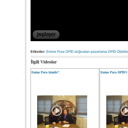
Etiketler:
Emine Pura
DPİD
doğrudan pazarlama
DPİD Ödüller
İlgili Videolar
Emine Pura kimdir?
Emine Pura DPİD'i a