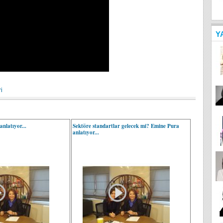
Y
i
nlatıyor...
Sektöre standartlar gelecek mi? Emine Pura
anlatıyor...