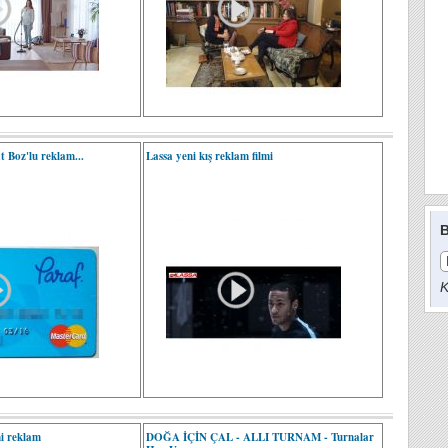
 Boz'lu reklam...
Lassa yeni kış reklam filmi
B
K
ni reklam
DOĞA İÇİN ÇAL - ALLI TURNAM - Turnalar