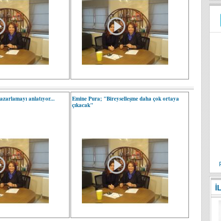
zarlamayı anlatıyor...
Emine Pura; "Bireyselleşme daha çok ortaya
çıkacak"
İ