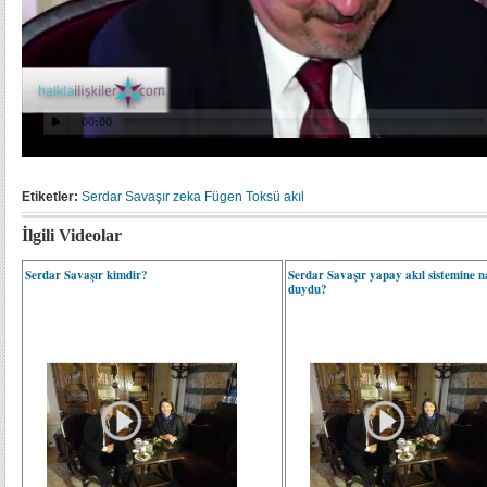
Etiketler:
Serdar Savaşır
zeka
Fügen Toksü
akıl
İlgili Videolar
Serdar Savaşır kimdir?
Serdar Savaşır yapay akıl sistemine nas
duydu?