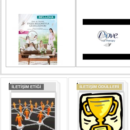
İLETİŞİM ETİĞİ
İLETİŞİM ÖDÜLLERİ