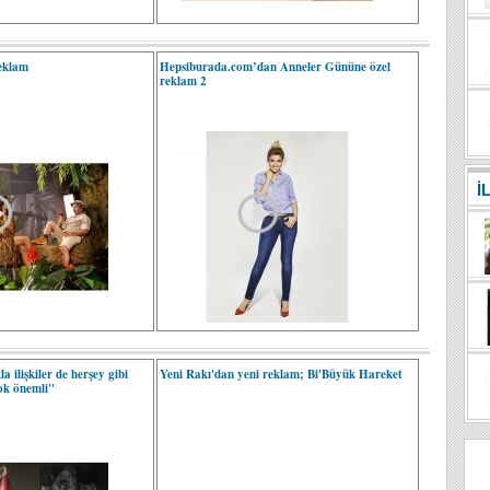
eklam
Hepsiburada.com’dan Anneler Gününe özel
reklam 2
İ
a ilişkiler de herşey gibi
Yeni Rakı'dan yeni reklam; Bi'Büyük Hareket
çok önemli"