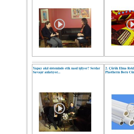
Yapay akıl sisteminde etik nasıl işliyor? Serdar
2. Çürük Elma Rekl
Savaşır anlatıyor...
Plastherm Boru Cün