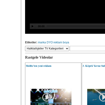
Etiketler:
marka
DYO
reklam
boya
Rastgele Videolar
Molfix'ten yeni reklam
3. Köprü Yavuz Sult