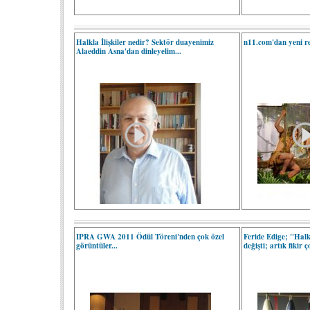
Halkla İlişkiler nedir? Sektör duayenimiz
n11.com'dan yeni r
Alaeddin Asna'dan dinleyelim...
IPRA GWA 2011 Ödül Töreni'nden çok özel
Feride Edige; "Halkl
görüntüler...
değişti; artık fikir 