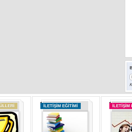
B
K
DÜLLERİ
İLETİŞİM EĞİTİMİ
İLETİŞİM