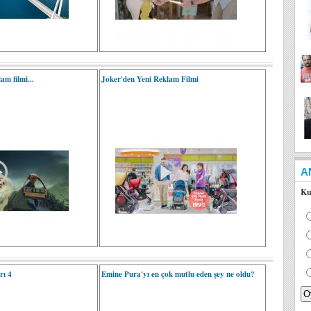
am filmi...
Joker'den Yeni Reklam Filmi
A
Ku
rı 4
Emine Pura'yı en çok mutlu eden şey ne oldu?