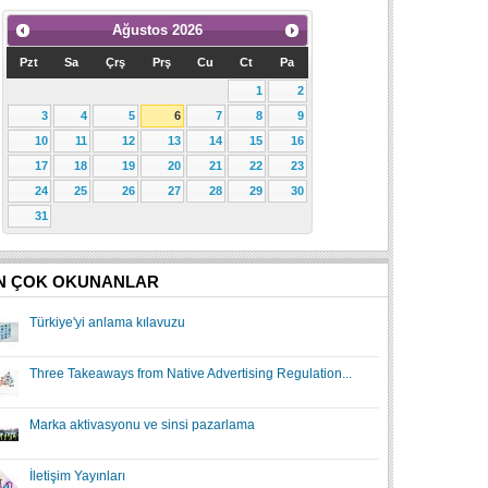
Ağustos
2026
Pzt
Sa
Çrş
Prş
Cu
Ct
Pa
1
2
3
4
5
6
7
8
9
10
11
12
13
14
15
16
17
18
19
20
21
22
23
24
25
26
27
28
29
30
31
N ÇOK OKUNANLAR
Türkiye'yi anlama kılavuzu
Three Takeaways from Native Advertising Regulation...
Marka aktivasyonu ve sinsi pazarlama
İletişim Yayınları