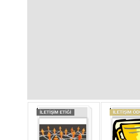
İLETİŞİM ETİĞİ
İLETİŞİM Ö